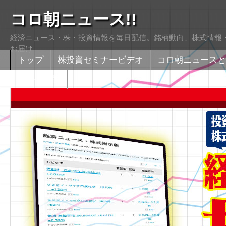
コロ朝ニュース!!
経済ニュース・株・投資情報を毎日配信。銘柄動向、株式情報・
お届け
トップ
株投資セミナービデオ
コロ朝ニュースと
株式掲示版