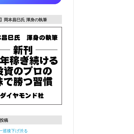
】岡本昌巳氏 渾身の執筆
投稿
一巡後下げ渋る