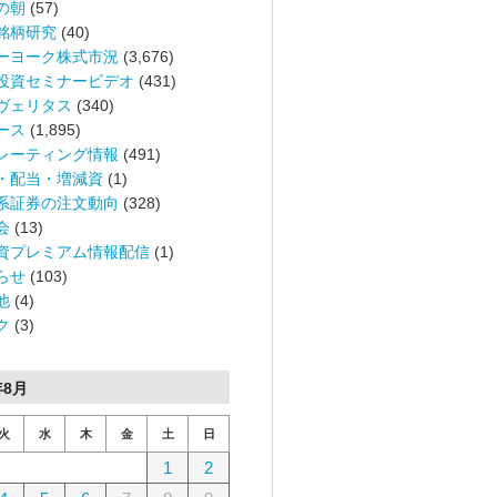
の朝
(57)
銘柄研究
(40)
ーヨーク株式市況
(3,676)
投資セミナービデオ
(431)
ヴェリタス
(340)
ース
(1,895)
レーティング情報
(491)
・配当・増減資
(1)
系証券の注文動向
(328)
会
(13)
資プレミアム情報配信
(1)
らせ
(103)
他
(4)
ク
(3)
年8月
火
水
木
金
土
日
1
2