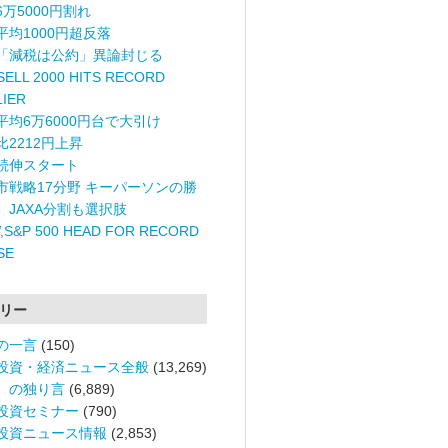
6万5000円割れ
平均1000円超反落
「減税は公約」異論封じる
ELL 2000 HITS RECORD
LIER
平均6万6000円台で大引け
比2212円上昇
続伸スタート
市戦略17分野 キーパーソンの勝
〉JAXA分割も選択肢
,S&P 500 HEAD FOR RECORD
SE
リー
の一言
(150)
投資・経済ニュース全般
(13,269)
。の独り言
(6,889)
投資セミナー
(790)
投資ニュース情報
(2,853)