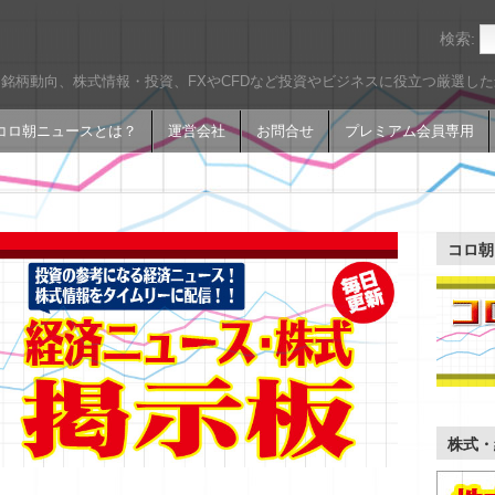
検索:
銘柄動向、株式情報・投資、FXやCFDなど投資やビジネスに役立つ厳選し
コロ朝ニュースとは？
運営会社
お問合せ
プレミアム会員専用
コロ朝
株式・