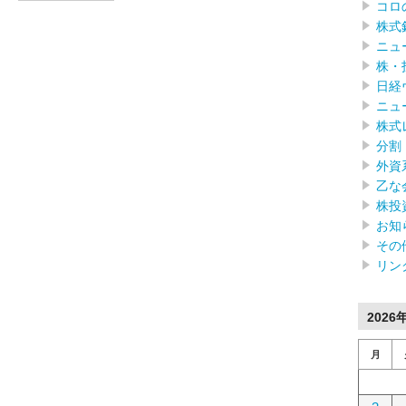
コロ
株式
ニュ
株・
日経
ニュ
株式
分割
外資
乙な
株投
お知
その
リン
2026
月