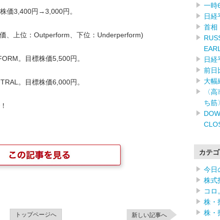
一時
価3,400円→3,000円。
日経
首相
位：Outperform、下位：Underperform)
RUSS
EAR
RFORM。目標株価5,500円。
日経
前日
大幅
TRAL。目標株価6,000円。
〈高
ち筋
！
DOW
CLO
カテゴ
今日
株式
コロ
株・
株・
トップページへ
新しい記事へ