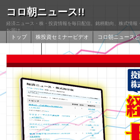
コロ朝ニュース!!
経済ニュース・株・投資情報を毎日配信。銘柄動向、株式情報・
お届け
トップ
株投資セミナービデオ
コロ朝ニュースと
株式掲示版