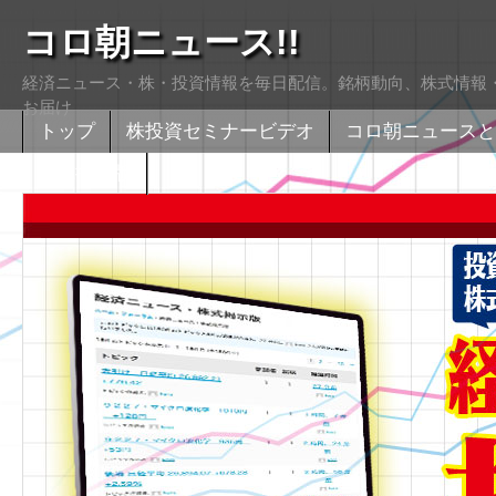
コロ朝ニュース!!
経済ニュース・株・投資情報を毎日配信。銘柄動向、株式情報・
お届け
トップ
株投資セミナービデオ
コロ朝ニュースと
株式掲示版