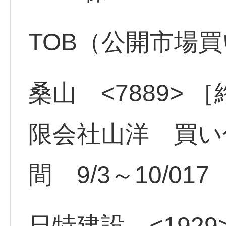
TOB（公開市場
桑山 <7889> 
限会社山洋 買い
間 9/3～10/017
日特建設 <1929