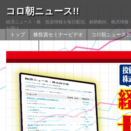
コロ朝ニュース!!
経済ニュース・株・投資情報を毎日配信。銘柄動向、株式情報・
お届け
トップ
株投資セミナービデオ
コロ朝ニュースと
株式掲示版