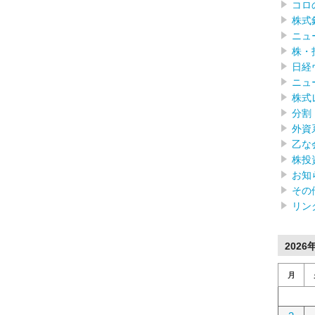
コロ
株式
ニュ
株・
日経
ニュ
株式
分割
外資
乙な
株投
お知
その
リン
2026
月