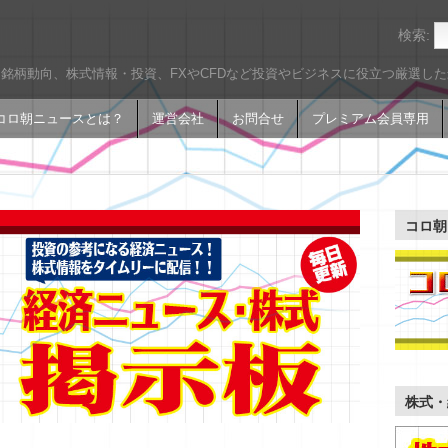
検索:
銘柄動向、株式情報・投資、FXやCFDなど投資やビジネスに役立つ厳選し
コロ朝ニュースとは？
運営会社
お問合せ
プレミアム会員専用
コロ朝
株式・