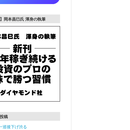
】岡本昌巳氏 渾身の執筆
投稿
一巡後下げ渋る