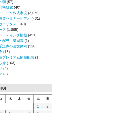
の朝
(57)
銘柄研究
(40)
ーヨーク株式市況
(3,676)
投資セミナービデオ
(431)
ヴェリタス
(340)
ース
(1,895)
レーティング情報
(491)
・配当・増減資
(1)
系証券の注文動向
(328)
会
(13)
資プレミアム情報配信
(1)
らせ
(103)
他
(4)
ク
(3)
年8月
火
水
木
金
土
日
1
2