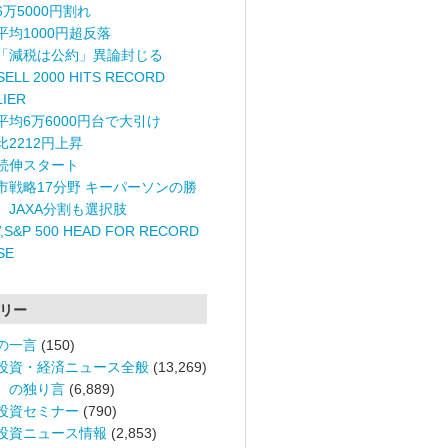
6万5000円割れ
平均1000円超反落
「減税は公約」異論封じる
ELL 2000 HITS RECORD
LIER
平均6万6000円台で大引け
比2212円上昇
続伸スタート
市戦略17分野 キーパーソンの勝
〉JAXA分割も選択肢
,S&P 500 HEAD FOR RECORD
SE
リー
の一言
(150)
投資・経済ニュース全般
(13,269)
。の独り言
(6,889)
投資セミナー
(790)
投資ニュース情報
(2,853)