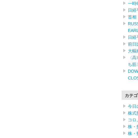
一時
日経
首相
RUSS
EAR
日経
前日
大幅
〈高
ち筋
DOW
CLO
カテゴ
今日
株式
コロ
株・
株・