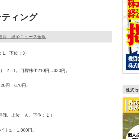
ーティング
投資・経済ニュース全般
：1、下位：3）
4) 2→1。目標株価210円→330円。
20円→670円。
株式セ
階評価、上位：Ａ、下位：Ｄ）
バリュー1,800円。