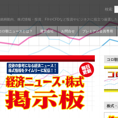
検索:
銘柄動向、株式情報・投資、FXやCFDなど投資やビジネスに役立つ厳選し
コロ朝ニュースとは？
運営会社
お問合せ
プレミアム会員専用
コロ朝
株式・