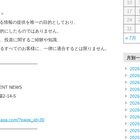
10
17
＞
24
なる情報の提供を唯一の目的としており、
31
的にしたものではありません。
« 7月
、投資に関するご経験や知識、
るすべてのお客様に、一律に適合するとは限りません。
月別一
————————–
202
202
202
MENT NEWS
202
2-14-5
202
202
202
202
noasa.com/?page_id=30
202
————————–
202
202