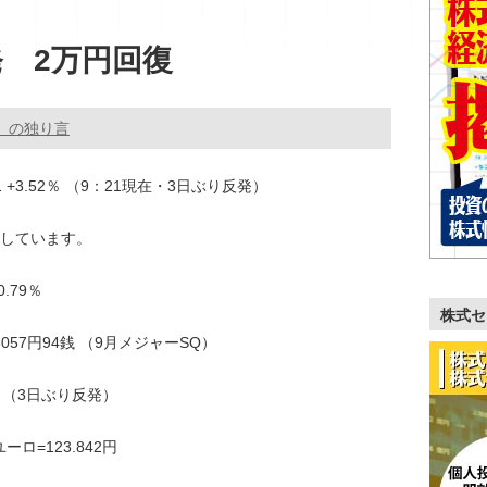
 2万円回復
。の独り言
.31 +3.52％ （9：21現在・3日ぶり反発）
しています。
.79％
株式セ
 23057円94銭 （9月メジャーSQ）
.37％ （3日ぶり反発）
ーロ=123.842円