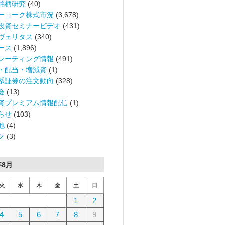
銘柄研究
(40)
ーヨーク株式市況
(3,678)
投資セミナービデオ
(431)
ヴェリタス
(340)
ース
(1,896)
レーティング情報
(491)
・配当・増減資
(1)
系証券の注文動向
(328)
会
(13)
資プレミアム情報配信
(1)
らせ
(103)
他
(4)
ク
(3)
年8月
火
水
木
金
土
日
1
2
4
5
6
7
8
9