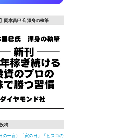
】岡本昌巳氏 渾身の執筆
投稿
日の一言）「寅の日」「ビスコの