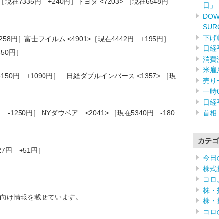
現在7335円 +240円］トヨタ <7203> ［現在6548円
日」
DOW
SUR
下げ
+258円］富士フイルム <4901>［現在4442円 +195円］
日経
350円］
消費
米雇
6150円 +1090円］ 日経ダブルインバース <1357> ［現
売り
一時
日経
首相
円 -1250円］ NYダウベア <2041> ［現在5340円 -180
カテゴ
127円 +51円］
今日
株式
コロ
株・
向け情報を載せています。
株・
コロ