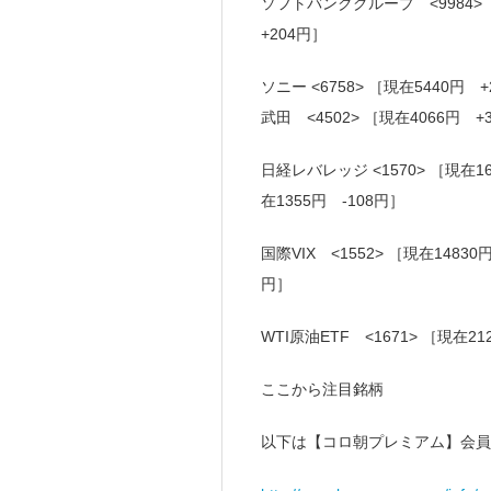
ソフトバンクグループ <9984> ［
+204円］
ソニー <6758> ［現在5440円 
武田 <4502> ［現在4066円 +
日経レバレッジ <1570> ［現在1
在1355円 -108円］
国際VIX <1552> ［現在14830
円］
WTI原油ETF <1671> ［現在2
ここから注目銘柄
以下は【コロ朝プレミアム】会員