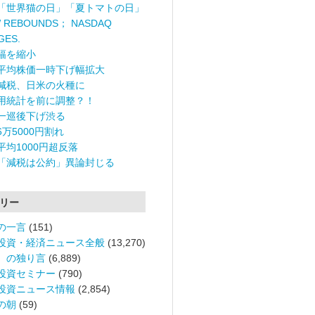
「世界猫の日」「夏トマトの日」
 REBOUNDS； NASDAQ
GES.
幅を縮小
平均株価一時下げ幅拡大
減税、日米の火種に
用統計を前に調整？！
一巡後下げ渋る
6万5000円割れ
平均1000円超反落
「減税は公約」異論封じる
リー
の一言
(151)
投資・経済ニュース全般
(13,270)
。の独り言
(6,889)
投資セミナー
(790)
投資ニュース情報
(2,854)
の朝
(59)