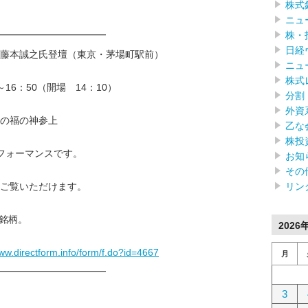
株式
ニュ
株・
━━━━━━━━━━━━
日経
藤本誠之氏登壇（東京・茅場町駅前）
ニュ
株式
0～16：50（開場 14：10）
分割
外資
の福の神参上
乙な
株投
フォーマンスです。
お知
その
リン
ご覧いただけます。
目銘柄。
2026
www.directform.info/form/f.do?id=4667
月
━━━━━━━━━━━━
3