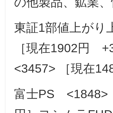
の他製品、鉱業、
東証1部値上がり上
［現在1902円 
<3457> ［現在1
富士PS <1848>