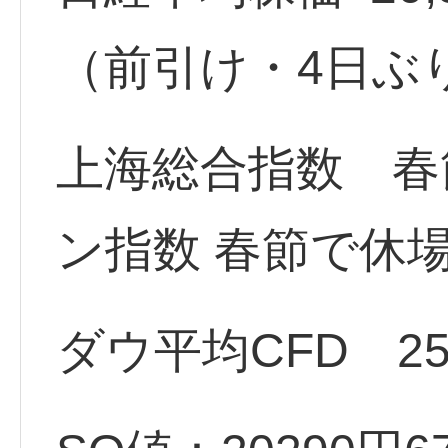
（前引け・4日ぶ
上海総合指数 春
ン指数 春節で休
ダウ平均CFD 252