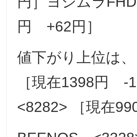
円］ヨシムラFHD 
円 +62円］
値下がり上位は、イ
［現在1398円 
<8282> ［現在9