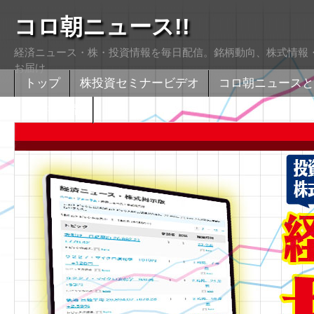
コロ朝ニュース!!
経済ニュース・株・投資情報を毎日配信。銘柄動向、株式情報・
お届け
トップ
株投資セミナービデオ
コロ朝ニュースと
株式掲示版