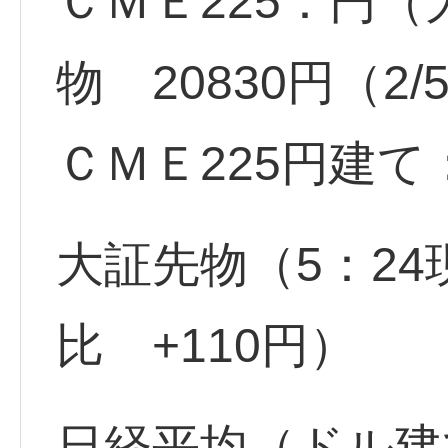
ＣＭＥ225：円
物 20830円（2/
ＣＭＥ225円建
大証先物（5：24
比 +110円）
日経平均（ドル建