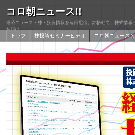
コロ朝ニュース!!
経済ニュース・株・投資情報を毎日配信。銘柄動向、株式情報・
お届け
トップ
株投資セミナービデオ
コロ朝ニュースと
株式掲示版