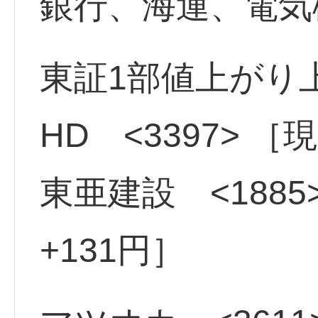
銀行、海運、電気
東証1部値上がり
HD <3397> ［
東亜建設 <1885
+131円］