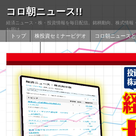
コロ朝ニュース!!
経済ニュース・株・投資情報を毎日配信。銘柄動向、株式情報・
お届け
トップ
株投資セミナービデオ
コロ朝ニュースと
株式掲示版