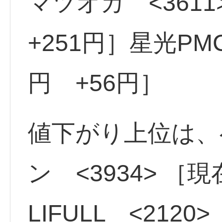
マツオカ <3611
+251円］星光PMC
円 +56円］
値下がり上位は、
ン <3934> ［現
LIFULL <2120