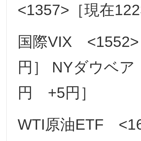
<1357>［現在12
国際VIX <1552>
円］ NYダウベア 
円 +5円］
WTI原油ETF <1