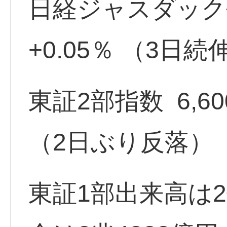
日経ジャスダック平均 
+0.05％ （3日続
東証2部指数 6,600.4
（2日ぶり反落）
東証1部出来高は2