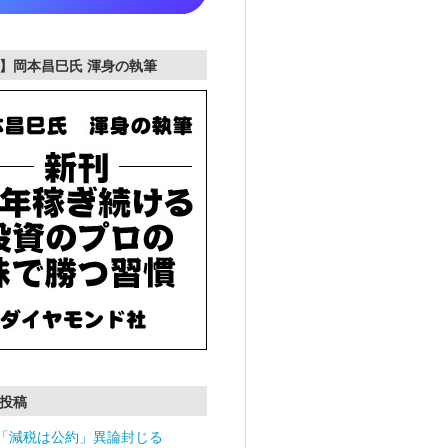
】岡本昌巳氏 渾身の執筆
投稿
「減税は公約」異論封じる