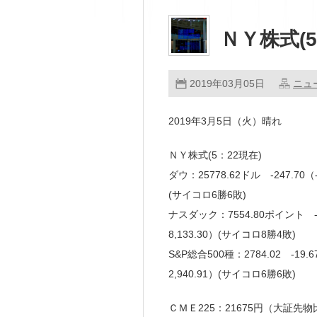
ＮＹ株式(5
2019年03月05日
ニュ
2019年3月5日（火）晴れ
ＮＹ株式(5：22現在)
ダウ：25778.62ドル -247.7
(サイコロ6勝6敗)
ナスダック：7554.80ポイント 
8,133.30）(サイコロ8勝4敗)
S&P総合500種：2784.02 -
2,940.91）(サイコロ6勝6敗)
ＣＭＥ225：21675円（大証先物比