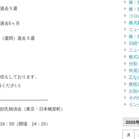
株・
過去５週
株・
コロ
株式
過去5ヶ月
ニュ
株・
（週間）過去５週
日経
ニュ
株式
分割
外資
信もしております。
乙な
株投
絡ください)
お知
その
━━━━━━━━━━━━
リン
好氏独演会（東京・日本橋室町）
2026
～16：50（開場 14：15）
月