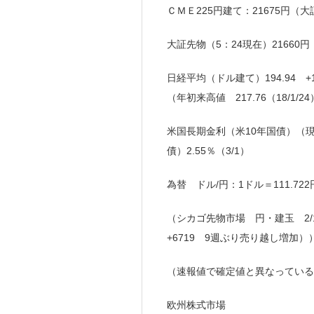
ＣＭＥ225円建て：21675円（大
大証先物（5：24現在）21660円
日経平均（ドル建て）194.94 +1
（年初来高値 217.76（18/1/24
米国長期金利（米10年国債）（現地時刻
債）2.55％（3/1）
為替 ドル/円：1ドル＝111.722
（シカゴ先物市場 円・建玉 2/
+6719 9週ぶり売り越し増加）
（速報値で確定値と異なっている
欧州株式市場