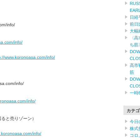
RUSS
EAR
日経
前日
m/info/
大幅
〈高
a.com/info/
ち筋
DOW
p://www.koronoasa.com/info/
CLO
高市
筋
DOW
.com/info/
CLO
一時
oronoasa.com/info/
カテゴ
回ると売りゾーン）
今日
株式
.koronoasa.com/info/
コロ