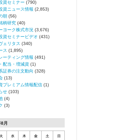
投資セミナー
(790)
投資ニュース情報
(2,853)
の朝
(56)
銘柄研究
(40)
ーヨーク株式市況
(3,676)
投資セミナービデオ
(431)
ヴェリタス
(340)
ース
(1,895)
レーティング情報
(491)
・配当・増減資
(1)
系証券の注文動向
(328)
会
(13)
資プレミアム情報配信
(1)
らせ
(103)
他
(4)
ク
(3)
年8月
火
水
木
金
土
日