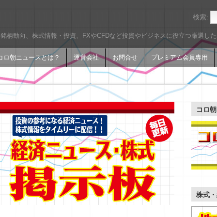
検索:
銘柄動向、株式情報・投資、FXやCFDなど投資やビジネスに役立つ厳選し
コロ朝ニュースとは？
運営会社
お問合せ
プレミアム会員専用
コロ朝
株式・