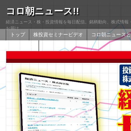
コロ朝ニュース!!
経済ニュース・株・投資情報を毎日配信。銘柄動向、株式情報・
お届け
トップ
株投資セミナービデオ
コロ朝ニュースと
株式掲示版