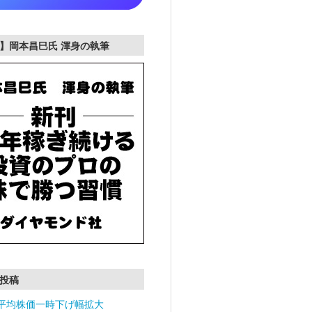
】岡本昌巳氏 渾身の執筆
投稿
平均株価一時下げ幅拡大