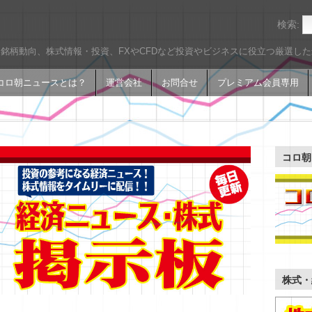
検索:
銘柄動向、株式情報・投資、FXやCFDなど投資やビジネスに役立つ厳選し
コロ朝ニュースとは？
運営会社
お問合せ
プレミアム会員専用
コロ朝
株式・