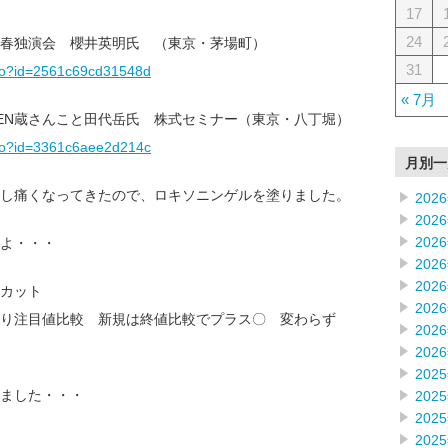
17
24
】新春独演会 櫻井英明氏 （東京・茅場町）
31
f.do?id=2561c69cd31548d
« 7月
YEN蔵さんこと田代岳氏 株式セミナー（東京・八丁堀）
f.do?id=3361c6aee2d214c
月別一
し痛くなってきたので、ロキソニンゲルを塗りました。
202
202
202
よ・・・
202
202
カット
202
り注目値比較 新規は終値比較でプラス〇 変わらず
202
202
202
ました・・・
202
202
202