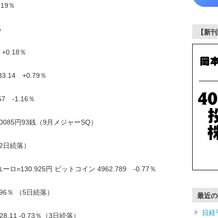
.19％
％
【新刊
+0.18％
3.14 +0.79％
7 -1.16％
 30085円93銭（9月メジャーSQ）
％ （2日続落）
ロ=130.925円 ビットコイン 4962.789 -0.77％
1.96％ （5日続落）
最近の
日経
28.11 -0.73％（3日続落）