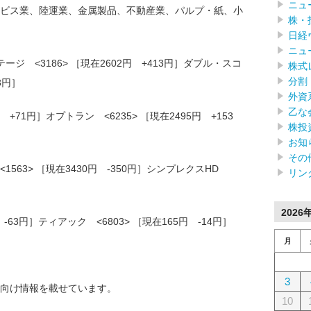
ニュ
ビス業、陸運業、金属製品、不動産業、パルプ・紙、小
株・
日経
ニュ
ジ <3186> ［現在2602円 +413円］ダブル・スコ
株式
分割
3円］
外資
乙な
 +71円］オプトラン <6235> ［現在2495円 +153
株投
お知
その
563> ［現在3430円 -350円］シンプレクスHD
リン
］
2026
 -63円］ティアック <6803> ［現在165円 -14円］
月
3
向け情報を載せています。
10