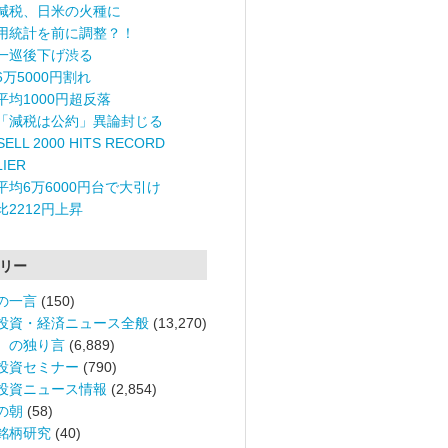
減税、日米の火種に
用統計を前に調整？！
一巡後下げ渋る
6万5000円割れ
平均1000円超反落
「減税は公約」異論封じる
ELL 2000 HITS RECORD
LIER
平均6万6000円台で大引け
比2212円上昇
リー
の一言
(150)
投資・経済ニュース全般
(13,270)
。の独り言
(6,889)
投資セミナー
(790)
投資ニュース情報
(2,854)
の朝
(58)
銘柄研究
(40)