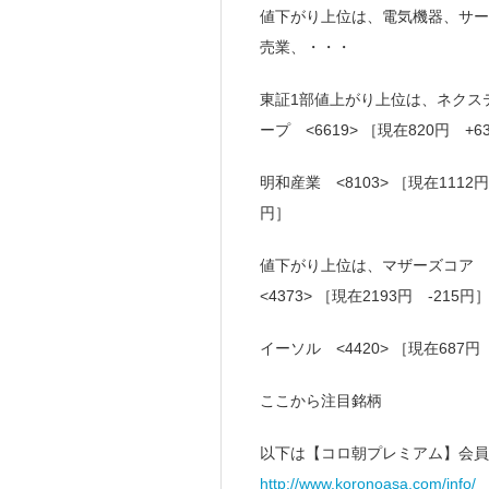
値下がり上位は、電気機器、サー
売業、・・・
東証1部値上がり上位は、ネクステー
ープ <6619> ［現在820円 +6
明和産業 <8103> ［現在1112円
円］
値下がり上位は、マザーズコア <1
<4373> ［現在2193円 -215円
イーソル <4420> ［現在687円
ここから注目銘柄
以下は【コロ朝プレミアム】会員
http://www.koronoasa.com/info/