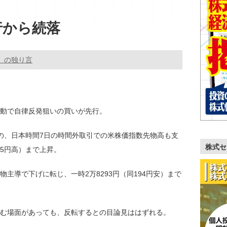
行から続落
。の独り言
動で自律反発狙いの買いが先行。
の、日本時間7日の時間外取引での米株価指数先物高も支
株式セ
25円高）まで上昇。
主導で下げに転じ、一時2万8293円（同194円安）まで
む場面があっても、反転するとの目論見ははずれる。