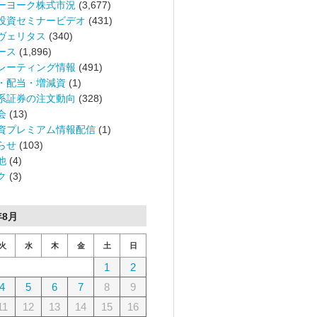
ーヨーク株式市況
(3,677)
投資セミナービデオ
(431)
ヴェリタス
(340)
ース
(1,896)
レーティング情報
(491)
・配当・増減資
(1)
系証券の注文動向
(328)
会
(13)
資プレミアム情報配信
(1)
らせ
(103)
他
(4)
ク
(3)
年8月
火
水
木
金
土
日
1
2
4
5
6
7
8
9
11
12
13
14
15
16