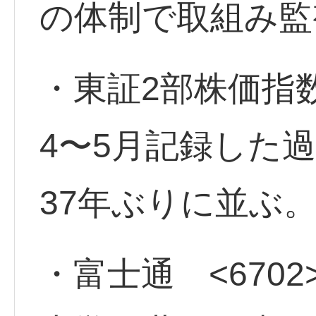
の体制で取組み監
・東証2部株価指数
4〜5月記録した
37年ぶりに並ぶ
・富士通 <6702