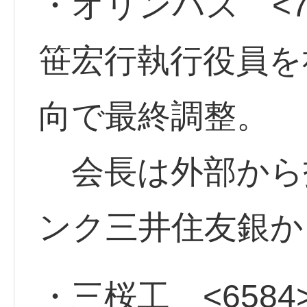
・オリンパス <77
笹宏行執行役員を
向で最終調整。
会長は外部から
ンク三井住友銀
・三桜工 <6584