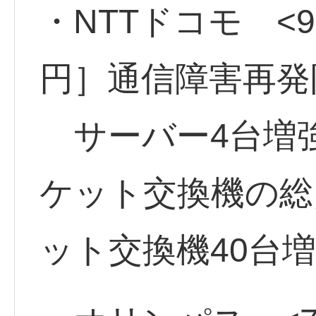
・NTTドコモ <94
円］通信障害再発
サーバー4台増強
ケット交換機の総
ット交換機40台