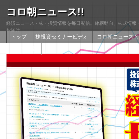
コロ朝ニュース!!
経済ニュース・株・投資情報を毎日配信。銘柄動向、株式情報・
お届け
トップ
株投資セミナービデオ
コロ朝ニュースと
株式掲示版