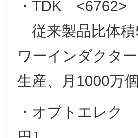
・TDK <6762>
従来製品比体積5
ワーインダクター
生産、月1000万
・オプトエレク <6
円］