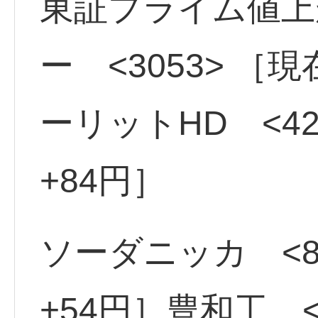
東証プライム値上
ー <3053> ［
ーリットHD <42
+84円］
ソーダニッカ <8
+54円］豊和工 <6