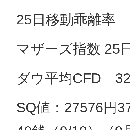
25日移動乖離率 -
マザーズ指数 25日
ダウ平均CFD 327
SQ値：27576円37