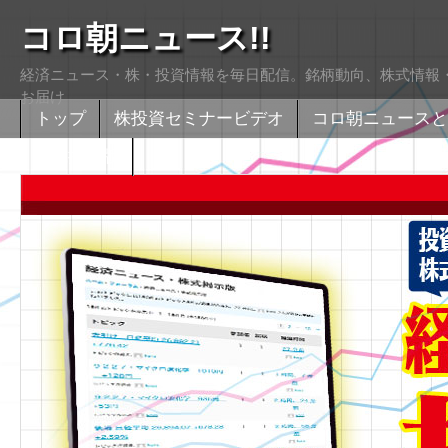
コロ朝ニュース!!
経済ニュース・株・投資情報を毎日配信。銘柄動向、株式情報・
お届け
トップ
株投資セミナービデオ
コロ朝ニュースと
株式掲示版