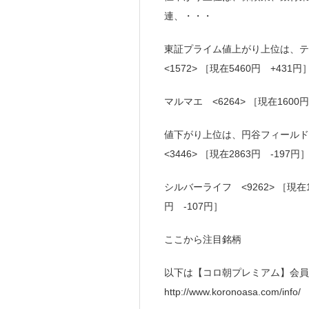
連、・・・
東証プライム値上がり上位は、テスH
<1572> ［現在5460円 +431円
マルマエ <6264> ［現在1600
値下がり上位は、円谷フィールド <2
<3446> ［現在2863円 -197円
シルバーライフ <9262> ［現在1
円 -107円］
ここから注目銘柄
以下は【コロ朝プレミアム】会員
http://www.koronoasa.com/info/