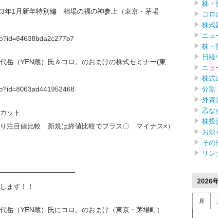
株・
023年1月新年特別編 相場の福の神参上（東京・茅場
コロ
株式
ニュ
f.do?id=84638bda2c277b7
株・
日経
田代岳（YEN蔵）氏＆コロ。のおまけの株式セミナー(東
ニュ
株式
分割
f.do?id=8063ad441952468
外資
乙な
カット
株投
り注目値比較 新規は終値比較でプラス〇 マイナス×）
お知
その
リン
━━━━━━━━━━━━
2026
します！！
月
代岳（YEN蔵）氏にコロ。のおまけ（東京・茅場町）