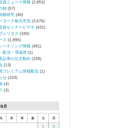
投資ニュース情報
(2,853)
の朝
(57)
銘柄研究
(40)
ーヨーク株式市況
(3,676)
投資セミナービデオ
(431)
ヴェリタス
(340)
ース
(1,895)
レーティング情報
(491)
・配当・増減資
(1)
系証券の注文動向
(328)
会
(13)
資プレミアム情報配信
(1)
らせ
(103)
他
(4)
ク
(3)
年8月
火
水
木
金
土
日
1
2