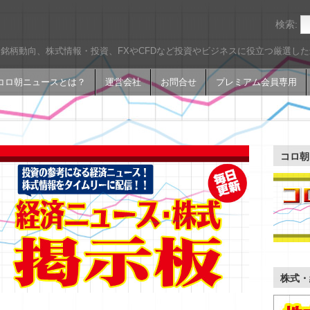
検索:
銘柄動向、株式情報・投資、FXやCFDなど投資やビジネスに役立つ厳選し
コロ朝ニュースとは？
運営会社
お問合せ
プレミアム会員専用
コロ朝
株式・