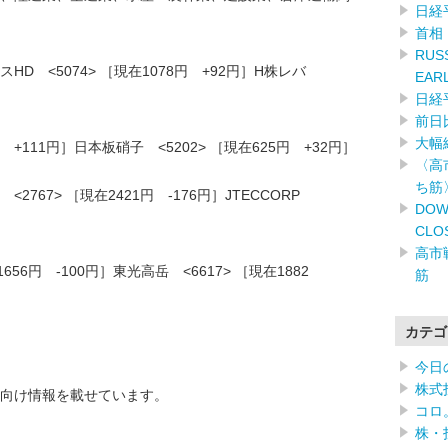
日経
首相
RUSS
D <5074> ［現在1078円 +92円］H株レバ
EAR
日経
］
前日
大幅
円 +111円］日本板硝子 <5202> ［現在625円 +32円］
〈高
ち筋
767> ［現在2421円 -176円］JTECCORP
DOW
］
CLO
高市
656円 -100円］東光高岳 <6617> ［現在1882
筋
カテゴ
今日
株式
向け情報を載せています。
コロ
株・