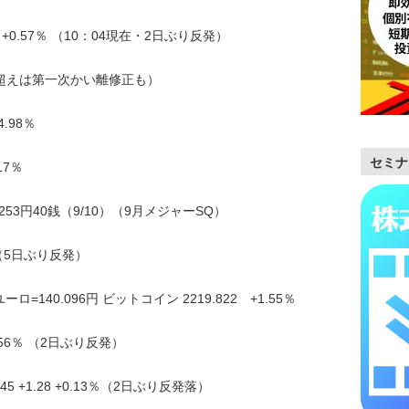
.96 +0.57％ （10：04現在・2日ぶり反発）
5％超えは第一次かい離修正も）
.98％
セミナ
17％
28253円40銭（9/10）（9月メジャーSQ）
06％ （5日ぶり反発）
ロ=140.096円 ビットコイン 2219.822 +1.55％
0.56％ （2日ぶり反発）
 +1.28 +0.13％（2日ぶり反発落）