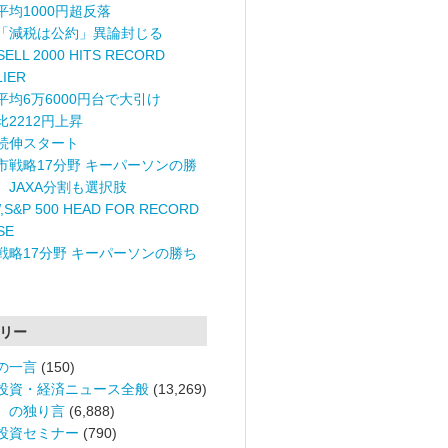
平均1000円超反落
「減税は公約」異論封じる
ELL 2000 HITS RECORD
LIER
平均6万6000円台で大引け
比2212円上昇
続伸スタート
市戦略17分野 キーパーソンの勝
〉JAXA分割も選択肢
,S&P 500 HEAD FOR RECORD
SE
戦略17分野 キーパーソンの勝ち
リー
の一言
(150)
投資・経済ニュース全般
(13,269)
。の独り言
(6,888)
投資セミナー
(790)