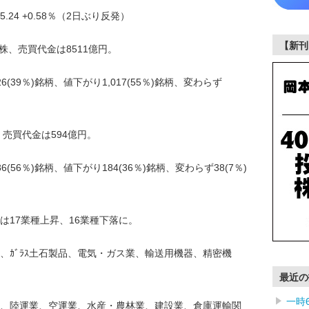
.24 +0.58％（2日ぶり反発）
【新刊
株、売買代金は8511億円。
39％)銘柄、値下がり1,017(55％)銘柄、変わらず
、売買代金は594億円。
56％)銘柄、値下がり184(36％)銘柄、変わらず38(7％)
は17業種上昇、16業種下落に。
、ｶﾞﾗｽ土石製品、電気・ガス業、輸送用機器、精密機
最近の
一時
、陸運業、空運業、水産・農林業、建設業、倉庫運輸関