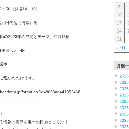
3
16：50（開場14：10）
10
17
略』田代岳（円蔵）氏
24
師の2023年の展開とテーマ、注目銘柄
31
« 7月
町第3ビル 4F
会議室
月別一
202
ご覧いただけます。
202
202
form.jp/form/f.do?id=8063ad441952468
202
━━━━━━━━━━━━
202
202
＞
202
202
なる情報の提供を唯一の目的としており、
202