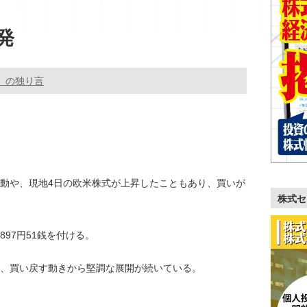
発
。の独り言
動や、現地4日の欧米株式が上昇したこともあり、買いが
株式セ
897円51銭を付ける。
、買い戻す動きから堅調な展開が続いている。