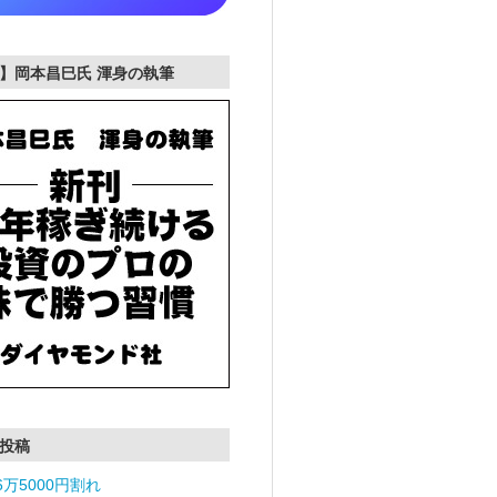
】岡本昌巳氏 渾身の執筆
投稿
6万5000円割れ