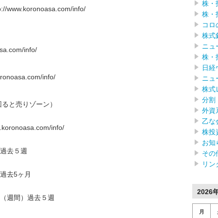
株・
w.koronoasa.com/info/
株・
コロ
株式
ニュ
.com/info/
株・
日経
oasa.com/info/
ニュ
株式
分割
回ると売りゾーン）
外資
乙な
onoasa.com/info/
株投
お知
過去５週
その
リン
過去5ヶ月
2026
（週間）過去５週
月