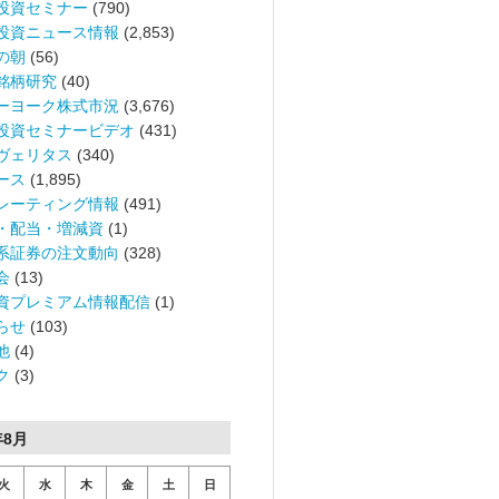
投資セミナー
(790)
投資ニュース情報
(2,853)
の朝
(56)
銘柄研究
(40)
ーヨーク株式市況
(3,676)
投資セミナービデオ
(431)
ヴェリタス
(340)
ース
(1,895)
レーティング情報
(491)
・配当・増減資
(1)
系証券の注文動向
(328)
会
(13)
資プレミアム情報配信
(1)
らせ
(103)
他
(4)
ク
(3)
年8月
火
水
木
金
土
日