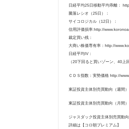
日経平均25日移動平均乖離： http://ww
騰落レシオ（25日）：
サイコロジカル（12日）：
信用評価損率:http://www.koronoasa
裁定買い残：
大商い株価専有率：http://www.koron
日経平均IV：
（20下回ると買いゾーン、40上
ＣＤＳ指数：実勢価格 http://www.kor
東証投資主体別売買動向（週間）
東証投資主体別売買動向（月間）
ジャスダック投資主体別売買動向
詳細は【コロ朝プレミアム】