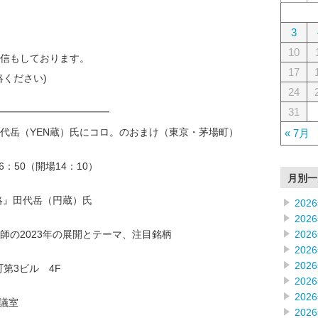
3
10
信もしております。
17
絡ください)
24
31
━━━━━━━━━━━━
代岳（YEN蔵）氏にコロ。のおまけ（東京・茅場町）
« 7月
16：50（開場14：10）
月別一
略』田代岳（円蔵）氏
202
202
202
師の2023年の展開とテーマ、注目銘柄
202
202
町第3ビル 4F
202
202
会議室
202