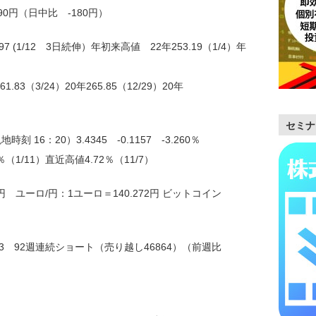
190円（日中比 -180円）
97 (1/12 3日続伸）年初来高値 22年253.19（1/4）年
1.83（3/24）20年265.85（12/29）20年
セミナ
16：20）3.4345 -0.1157 -3.260％
1）直近高値4.72％（11/7）
2円 ユーロ/円：1ユーロ＝140.272円 ビットコイン
3 92週連続ショート（売り越し46864）（前週比
）