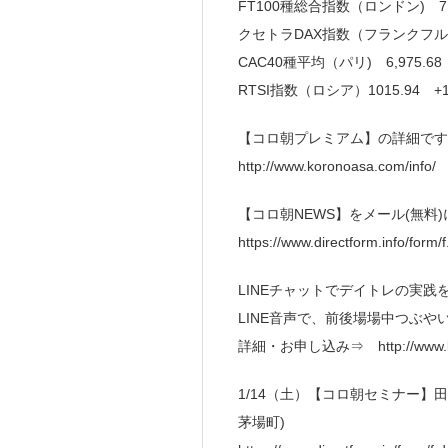
FT100種総合指数（ロンドン) 7,79
クセトラDAX指数（フランクフルト）15
CAC40種平均（パリ) 6,975.68 
RTSI指数（ロシア）1015.94 +13
【コロ朝プレミアム】の詳細です
http://www.koronoasa.com/info/
【コロ朝NEWS】をメール(無料
https://www.directform.info/form/
LINEチャットでデイトレの実践
LINE音声で、前後場場中つぶ
詳細・お申し込み⇒ http://www.kor
1/14（土）【コロ朝セミナー
茅場町)