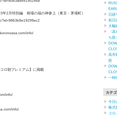
f.do?id=8063ad441952468
RUSS
EAR
023年2月特別編 相場の福の神参上（東京・茅場町）
日経
前日
f.do?id=9863b9e19299ec2
大幅
〈高
onoasa.com/info/
ち筋
DOW
CLO
高市
筋
DOW
コロ朝プレミアム】に掲載
CLO
一時
カテゴ
m/info/
今日
株式
.com/info/
コロ