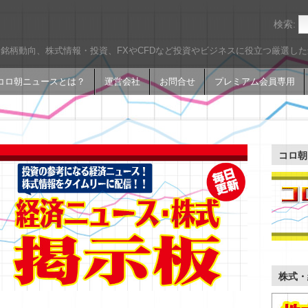
検索:
銘柄動向、株式情報・投資、FXやCFDなど投資やビジネスに役立つ厳選し
コロ朝ニュースとは？
運営会社
お問合せ
プレミアム会員専用
コロ朝
株式・