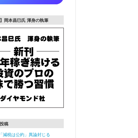
】岡本昌巳氏 渾身の執筆
投稿
「減税は公約」異論封じる