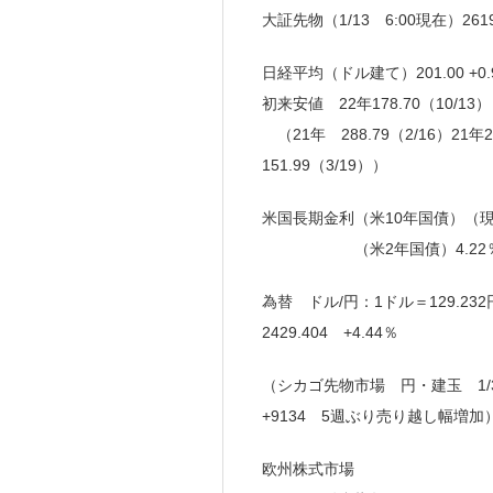
大証先物（1/13 6:00現在）26
日経平均（ドル建て）201.00 +0.
初来安値 22年178.70（10/13）
（21年 288.79（2/16）21年26
151.99（3/19））
米国長期金利（米10年国債）（現地時刻 
（米2年国債）4.22％（1/1
為替 ドル/円：1ドル＝129.23
2429.404 +4.44％
（シカゴ先物市場 円・建玉 1/
+9134 5週ぶり売り越し幅増加
欧州株式市場