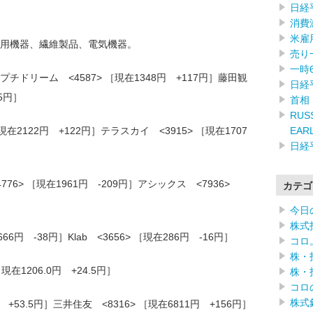
日経
消費
米雇
用機器、繊維製品、電気機器。
売り
一時
ドリーム <4587> ［現在1348円 +117円］藤田観
日経
75円］
首相
RUSS
EAR
在2122円 +122円］テラスカイ <3915> ［現在1707
日経
6> ［現在1961円 -209円］アシックス <7936>
カテゴ
今日
株式
6円 -38円］Klab <3656> ［現在286円 -16円］
コロ
株・
現在1206.0円 +24.5円］
株・
コロ
株式
円 +53.5円］三井住友 <8316> ［現在6811円 +156円］