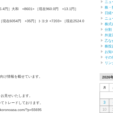
ニュ
株・
5.4円］大和 <8601> ［現在960.0円 +13.1円］
日経
ニュ
在6054円 +35円］トヨタ <7203> ［現在2524.0
株式
分割
外資
乙な
株投
お知
その
リン
向け情報を載せています。
2026
月
をお見せいたします。
3
やいてトレードしております。
10
onoasa.com/?p=55695