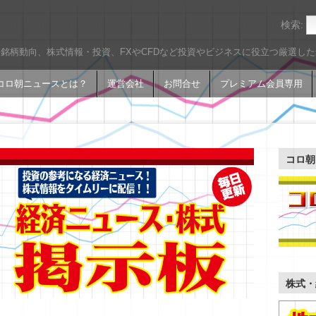
検索:
銘柄動向、株式情報・投資、FXやCFDなど投資やビジネスに役立つ厳選し
コロ朝ニュースとは？
運営会社
お問合せ
プレミアム会員専用
コロ朝
株式・