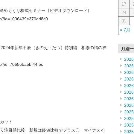
17
23年締めくくり株式セミナー（ビデオダウンロード）
24
f.do?id=1006439e370dd8c0
31
« 7月
】2024年新年甲辰（きのえ・たつ）特別編 相場の福の神
月別一
202
.do?id=70656ba5bf44fbc
202
202
202
202
202
202
202
202
202
カット
202
り注目値比較 新規は終値比較でプラス〇 マイナス×）
202