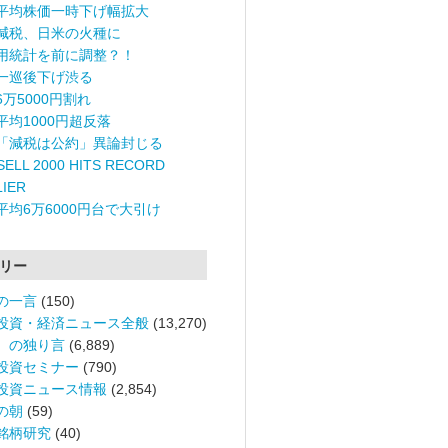
平均株価一時下げ幅拡大
減税、日米の火種に
用統計を前に調整？！
一巡後下げ渋る
6万5000円割れ
平均1000円超反落
「減税は公約」異論封じる
ELL 2000 HITS RECORD
LIER
平均6万6000円台で大引け
リー
の一言
(150)
投資・経済ニュース全般
(13,270)
。の独り言
(6,889)
投資セミナー
(790)
投資ニュース情報
(2,854)
の朝
(59)
銘柄研究
(40)