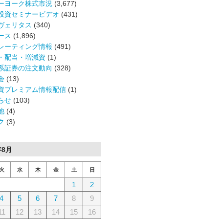
ーヨーク株式市況
(3,677)
投資セミナービデオ
(431)
ヴェリタス
(340)
ース
(1,896)
レーティング情報
(491)
・配当・増減資
(1)
系証券の注文動向
(328)
会
(13)
資プレミアム情報配信
(1)
らせ
(103)
他
(4)
ク
(3)
年8月
火
水
木
金
土
日
1
2
4
5
6
7
8
9
11
12
13
14
15
16