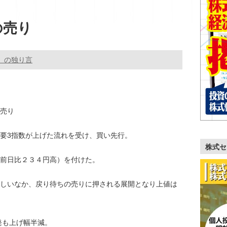
の売り
。の独り言
売り
要3指数が上げた流れを受け、買い先行。
株式セ
前日比２３４円高）を付けた。
しいなか、戻り待ちの売りに押される展開となり上値は
発も上げ幅半減。