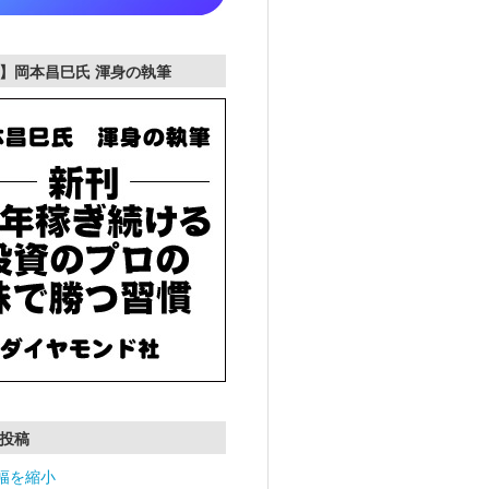
】岡本昌巳氏 渾身の執筆
投稿
幅を縮小