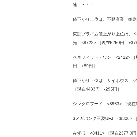
連、・・・
値下がり上位は、不動産業、輸送
東証プライム値上がり上位は、ペプチ
光 <8722> ［現在5250円 +3
ベネフィット・ワン <2412> ［現
円 +89円］
値下がり上位は、サイボウズ <477
［現在4433円 -295円］
シンクロフード <3963> ［現在66
3メガバンク三菱UFJ <8306> ［
みずほ <8411> ［現在2377.0