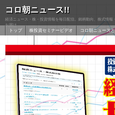
コロ朝ニュース!!
経済ニュース・株・投資情報を毎日配信。銘柄動向、株式情報・
お届け
トップ
株投資セミナービデオ
コロ朝ニュースと
株式掲示版