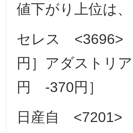
値下がり上位は、
セレス <3696> 
円］アダストリア <
円 -370円］
日産自 <7201> ［