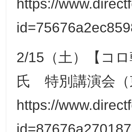
https://www.direct
id=75676a2ec859
2/15（土）【コ
氏 特別講演会（
https://www.direct
id=87676a27018