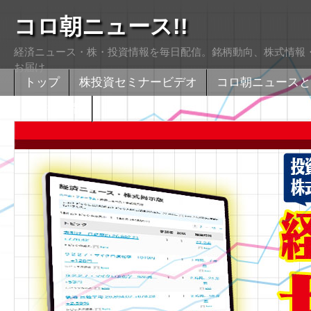
コロ朝ニュース!!
経済ニュース・株・投資情報を毎日配信。銘柄動向、株式情報・
お届け
トップ
株投資セミナービデオ
コロ朝ニュースと
株式掲示版