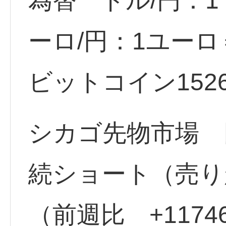
為替 ドル/円：1ド
ーロ/円：1ユーロ＝
ビットコイン15263.
シカゴ先物市場 円
続ショート（売り越
（前週比 +117