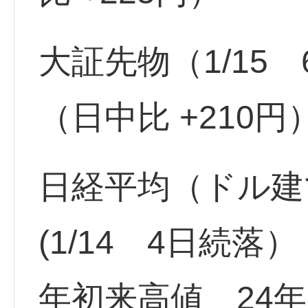
大証先物（1/15 6
（日中比 +210円
日経平均（ドル建て）
(1/14 4日続落）
年初来高値 24年 