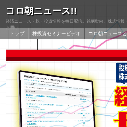
コロ朝ニュース!!
経済ニュース・株・投資情報を毎日配信。銘柄動向、株式情報・
お届け
トップ
株投資セミナービデオ
コロ朝ニュースと
株式掲示版