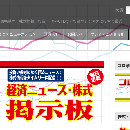
検索:
銘柄動向、株式情報・投資、FXやCFDなど投資やビジネスに役立つ厳選し
コロ朝ニュースとは？
運営会社
お問合せ
プレミアム会員専用
コロ朝
株式・