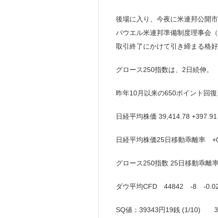
後場に入り、今夜に米連邦公開市
パウエル米連邦準備制度理事会（
取引終了にかけて引き締まる格好
グロース250指数は、2日続伸。
昨年10月以来の650ポイント回復
日経平均株価 39,414.78 +397
日経平均株価25日移動乖離率 +0
グロース250指数 25日移動乖離率 
ダウ平均CFD 44842 -8 -0.0
SQ値：39343円19銭 (1/10) 