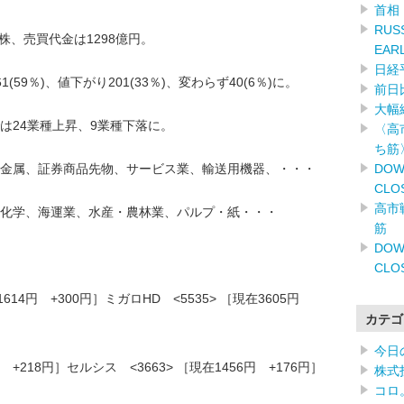
首相
RUSS
株、売買代金は1298億円。
EAR
日経
59％)、値下がり201(33％)、変わらず40(6％)に。
前日
大幅
は24業種上昇、9業種下落に。
〈高
ち筋
DOW
金属、証券商品先物、サービス業、輸送用機器、・・・
CLO
高市
化学、海運業、水産・農林業、パルプ・紙・・・
筋
DOW
CLO
614円 +300円］ミガロHD <5535> ［現在3605円
カテゴ
今日
円 +218円］セルシス <3663> ［現在1456円 +176円］
株式
コロ