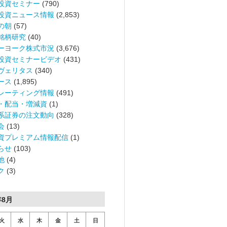
投資セミナー
(790)
投資ニュース情報
(2,853)
の朝
(57)
銘柄研究
(40)
ーヨーク株式市況
(3,676)
投資セミナービデオ
(431)
ヴェリタス
(340)
ース
(1,895)
レーティング情報
(491)
・配当・増減資
(1)
系証券の注文動向
(328)
会
(13)
資プレミアム情報配信
(1)
らせ
(103)
他
(4)
ク
(3)
年8月
火
水
木
金
土
日