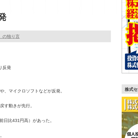
発
。の独り言
り反発
株式セ
や、マイクロソフトなどが反発。
戻す動きが先行。
（前日比431円高）があった。
。