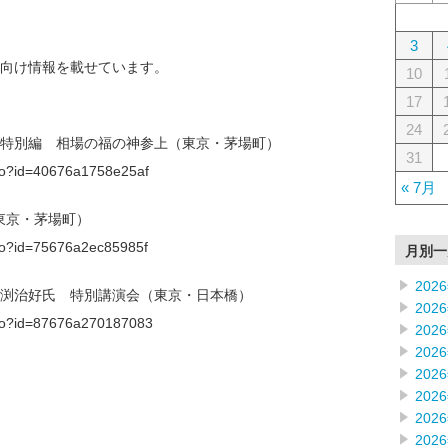
3
向け情報を載せています。
10
17
24
2月特別編 相場の福の神参上（東京・茅場町）
31
f.do?id=40676a1758e25af
« 7月
東京・茅場町）
f.do?id=75676a2ec85985f
月別一
202
】馬渕治好氏 特別講演会（東京・日本橋）
202
f.do?id=87676a270187083
202
202
202
202
202
202