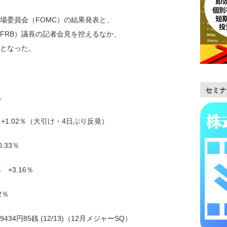
場委員会（FOMC）の結果発表と、
FRB）議長の記者会見を控えるなか、
となった。
セミナ
。
.91 +1.02％（大引け・4日ぶり反発）
.33％
+3.16％
2％
39434円85銭 (12/13)（12月メジャーSQ）