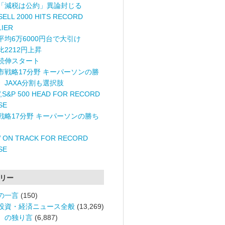
「減税は公約」異論封じる
ELL 2000 HITS RECORD
LIER
平均6万6000円台で大引け
比2212円上昇
続伸スタート
市戦略17分野 キーパーソンの勝
〉JAXA分割も選択肢
,S&P 500 HEAD FOR RECORD
SE
戦略17分野 キーパーソンの勝ち
 ON TRACK FOR RECORD
SE
リー
の一言
(150)
投資・経済ニュース全般
(13,269)
。の独り言
(6,887)