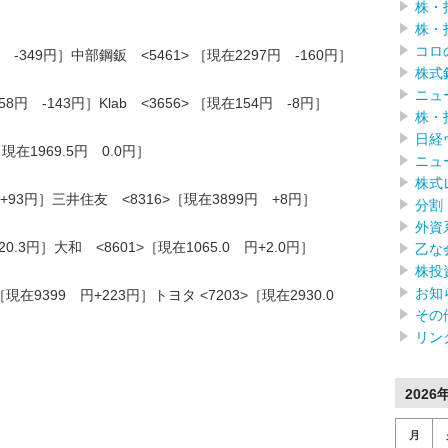
株・
株・
コロ
 -349円］中部鋼鈑 <5461> ［現在2297円 -160円］
株式
ニュ
8円 -143円］Klab <3656> ［現在154円 -8円］
株・
日経
現在1969.5円 0.0円］
ニュ
株式
 +93円］三井住友 <8316>［現在3899円 +8円］
分割
外資
20.3円］大和 <8601>［現在1065.0 円+2.0円］
乙な
株投
お知
在9399 円+223円］トヨタ <7203>［現在2930.0
その
リン
2026
月