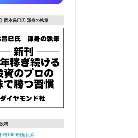
】岡本昌巳氏 渾身の執筆
投稿
平均1000円超反落