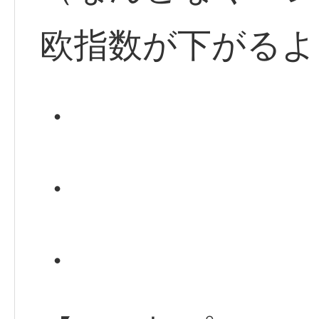
欧指数が下がるよ
・
・
・