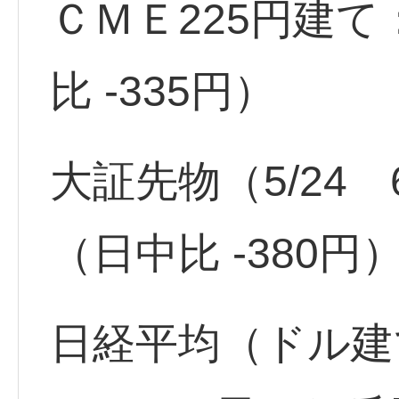
ＣＭＥ225円建て
比 -335円）
大証先物（5/24 6
（日中比 -380円
日経平均（ドル建て）2