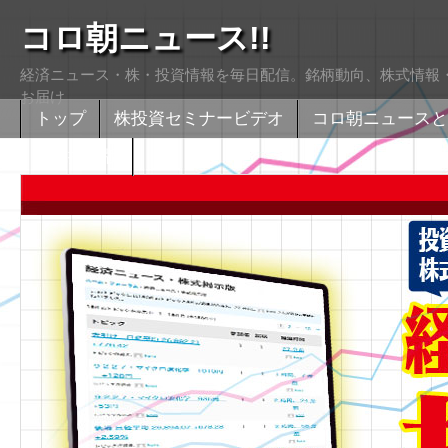
コロ朝ニュース!!
経済ニュース・株・投資情報を毎日配信。銘柄動向、株式情報・
お届け
トップ
株投資セミナービデオ
コロ朝ニュースと
株式掲示版