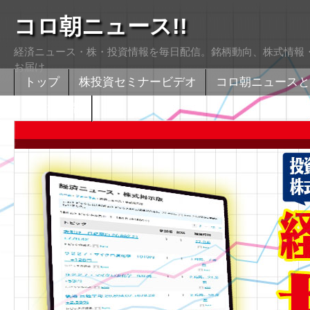
コロ朝ニュース!!
経済ニュース・株・投資情報を毎日配信。銘柄動向、株式情報・
お届け
トップ
株投資セミナービデオ
コロ朝ニュースと
株式掲示版