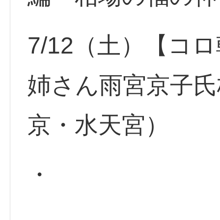
7/12（土）【コ
姉さん雨宮京子氏
京・水天宮）
・