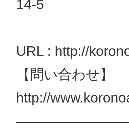
14
URL : http://koro
【問い合わせ】
http://www.koron
————————