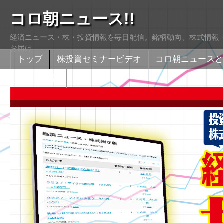
コロ朝ニュース!!
経済ニュース・株・投資情報を毎日配信。銘柄動向、株式情報・
お届け
トップ
株投資セミナービデオ
コロ朝ニュースと
株式掲示版