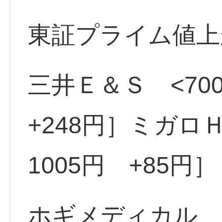
東証プライム値上
三井Ｅ＆Ｓ <700
+248円］ミガロＨ
1005円 +85円］
ホギメディカル <3