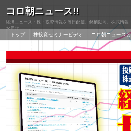
コロ朝ニュース!!
経済ニュース・株・投資情報を毎日配信。銘柄動向、株式情報・
お届け
トップ
株投資セミナービデオ
コロ朝ニュースと
株式掲示版