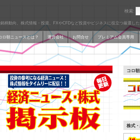
検索:
銘柄動向、株式情報・投資、FXやCFDなど投資やビジネスに役立つ厳選し
コロ朝ニュースとは？
運営会社
お問合せ
プレミアム会員専用
コロ朝
株式・