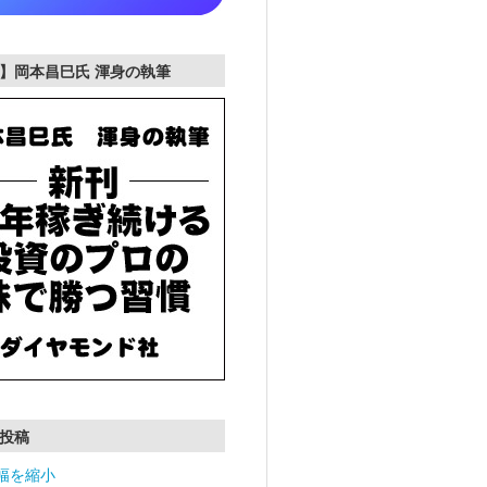
】岡本昌巳氏 渾身の執筆
投稿
幅を縮小