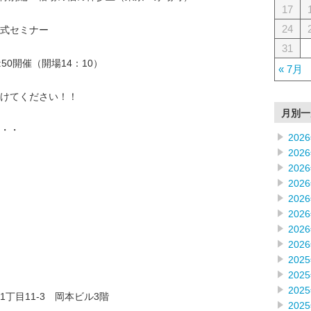
17
24
式セミナー
31
6:50開催（開場14：10）
« 7月
けてください！！
月別一
・・・
202
202
202
202
202
202
202
202
202
202
202
丁目11-3 岡本ビル3階
202