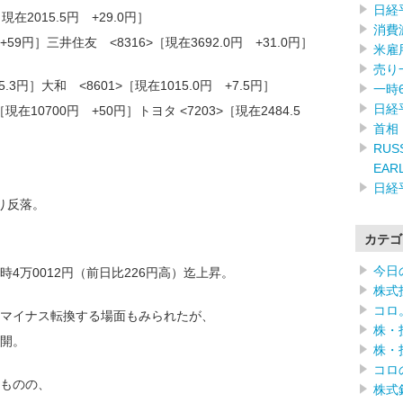
日経
現在2015.5円 +29.0円］
消費
+59円］三井住友 <8316>［現在3692.0円 +31.0円］
米雇
売り
5.3円］大和 <8601>［現在1015.0円 +7.5円］
一時
日経
在10700円 +50円］トヨタ <7203>［現在2484.5
首相
RUSS
EAR
日経
ぶり反落。
カテゴ
今日
4万0012円（前日比226円高）迄上昇。
株式
コロ
マイナス転換する場面もみられたが、
株・
開。
株・
コロ
ものの、
株式