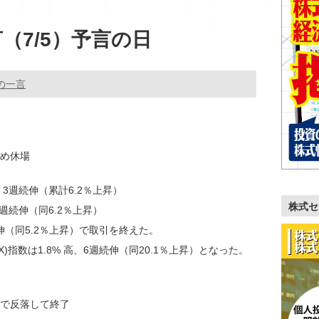
（7/5）予言の日
の一言
め休場
3週続伸（累計6.2％上昇）
株式セ
週続伸（同6.2％上昇）
週続伸（同5.2％上昇）で取引を終えた。
)指数は1.8% 高、6週続伸（同20.1％上昇）となった。
。
とで反落して終了