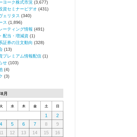
ーヨーク株式市況
(3,677)
投資セミナービデオ
(431)
ヴェリタス
(340)
ース
(1,896)
レーティング情報
(491)
・配当・増減資
(1)
系証券の注文動向
(328)
会
(13)
資プレミアム情報配信
(1)
らせ
(103)
他
(4)
ク
(3)
年8月
火
水
木
金
土
日
1
2
4
5
6
7
8
9
11
12
13
14
15
16