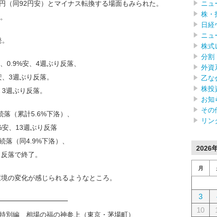
ニュ
3円（同92円安）とマイナス転換する場面もみられた。
株・
。
日経
ニュ
発。
株式
分割
0.9%安、4週ぶり反落、
外資
%安、3週ぶり反落。
乙な
株投
、3週ぶり反落。
お知
その
週続落（累計5.6%下洛）、
リン
%安、13週ぶり反落
続落（同4.9%下洛）、
2026
ぶり反落で終了。
月
環境の変化が感じられるようなところ。
3
━━━━━━━━━━
10
月 特別編 相場の福の神参上（東京・茅場町）