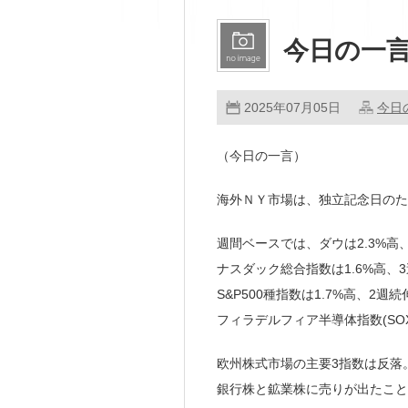
今日の一言
2025年07月05日
今日
（今日の一言）
海外ＮＹ市場は、独立記念日のた
週間ベースでは、ダウは2.3%高、
ナスダック総合指数は1.6%高、3
S&P500種指数は1.7%高、2
フィラデルフィア半導体指数(SOX
欧州株式市場の主要3指数は反落
銀行株と鉱業株に売りが出たこ