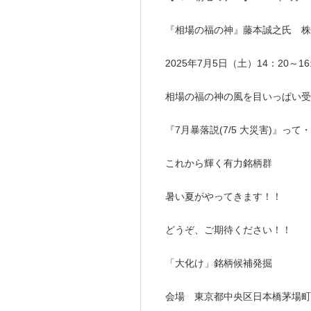
『相場の福の神』藤本誠之氏 株
2025年7月5日（土）14：20～1
相場の福の神の風を目いっぱい受
『7月暴落説(7/5 大災害)』って
これから輝く有力銘柄群
暑い夏がやってきます！！
どうぞ、ご期待ください！！
「大化け」銘柄候補発掘
会場 東京都中央区日本橋茅場町1