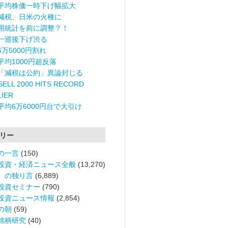
平均株価一時下げ幅拡大
減税、日米の火種に
用統計を前に調整？！
一巡後下げ渋る
6万5000円割れ
平均1000円超反落
「減税は公約」異論封じる
ELL 2000 HITS RECORD
LIER
平均6万6000円台で大引け
リー
の一言
(150)
投資・経済ニュース全般
(13,270)
。の独り言
(6,889)
投資セミナー
(790)
投資ニュース情報
(2,854)
の朝
(59)
銘柄研究
(40)