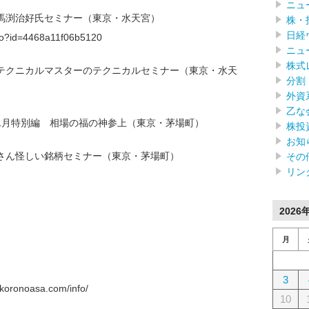
ニュ
】馬渕治好氏セミナー（東京・水天宮）
株・
日経
f.do?id=4468a11f06b5120
ニュ
株式
ー】テクニカルマスターのテクニカルセミナー（東京・水天
分割
外資
乙な
11月特別編 相場の福の神参上（東京・茅場町）
株投
お知
い鹿さん怪しい銘柄セミナー（東京・茅場町）
その
リン
2026
月
3
onoasa.com/info/
10