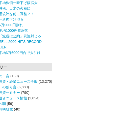
平均株価一時下げ幅拡大
減税、日米の火種に
用統計を前に調整？！
一巡後下げ渋る
6万5000円割れ
平均1000円超反落
「減税は公約」異論封じる
ELL 2000 HITS RECORD
LIER
平均6万6000円台で大引け
リー
の一言
(150)
投資・経済ニュース全般
(13,270)
。の独り言
(6,889)
投資セミナー
(790)
投資ニュース情報
(2,854)
の朝
(59)
銘柄研究
(40)