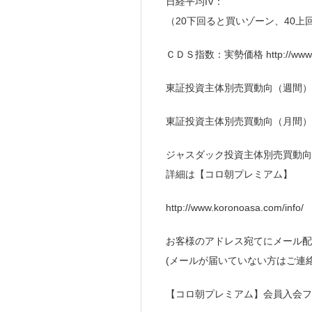
日経平均IV：
（20下回ると買いゾーン、40上
ＣＤＳ指数：実勢価格 http://www.kor
東証投資主体別売買動向（週間）
東証投資主体別売買動向（月間）
ジャスダック投資主体別売買動向
詳細は【コロ朝プレミアム】
http://www.koronoasa.com/info/
お客様のアドレス宛てにメール配
(メールが届いていない方はご連
【コロ朝プレミアム】会員入会フ