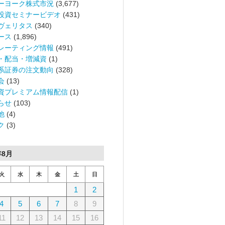
ーヨーク株式市況
(3,677)
投資セミナービデオ
(431)
ヴェリタス
(340)
ース
(1,896)
レーティング情報
(491)
・配当・増減資
(1)
系証券の注文動向
(328)
会
(13)
資プレミアム情報配信
(1)
らせ
(103)
他
(4)
ク
(3)
年8月
火
水
木
金
土
日
1
2
4
5
6
7
8
9
11
12
13
14
15
16