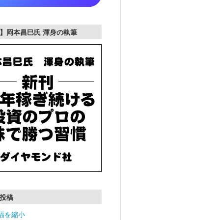
】岡本昌巳氏 渾身の執筆
投稿
幅を縮小