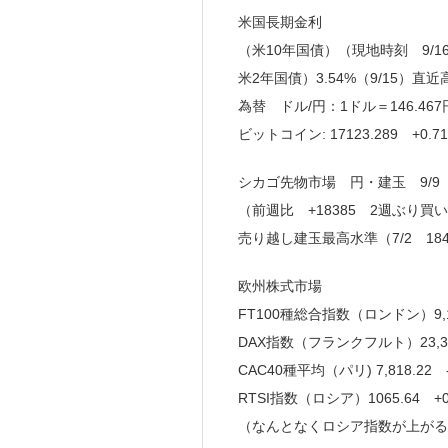
米国長期金利
（米10年国債）（現地時刻 9/16 16
米2年国債）3.54%（9/15）直近高値
為替 ドル/円：1ドル＝146.467
ビットコイン: 17123.289 +0.7
シカゴ先物市場 円・建玉 9/9 
（前週比 +18385 2週ぶり買
売り越し建玉最高水準（7/2 184
欧州株式市場
FT100種総合指数（ロンドン）9,195.
DAX指数（フランクフルト）23,329.
CAC40種平均（パリ) 7,818.22 
RTSI指数（ロシア）1065.64 +0
（なんとなくロシア指数が上がる