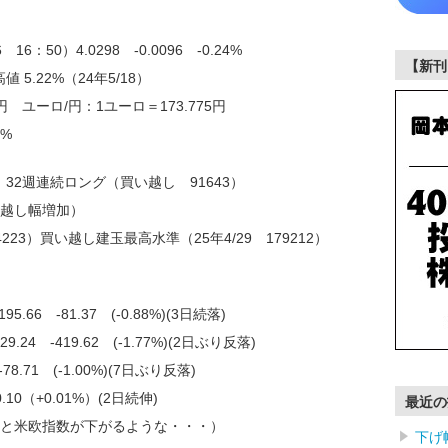
：50）4.0298 -0.0096 -0.24%
【新刊
 5.22%（24年5/18）
円 ユーロ/円：1ユーロ＝173.775円
1%
32週連続ロング（買い越し 91643）
い越し幅増加）
223）買い越し建玉最高水準（25年4/29 179212）
66 -81.37 (-0.88%)(3日続落)
24 -419.62 (-1.77%)(2日ぶり反落)
-78.71 (-1.00%)(7日ぶり反落)
.10（+0.01%）(2日続伸)
最近の
と米欧指数が下がるような・・・）
下げ