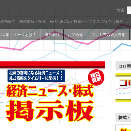
検索:
銘柄動向、株式情報・投資、FXやCFDなど投資やビジネスに役立つ厳選し
コロ朝ニュースとは？
運営会社
お問合せ
プレミアム会員専用
コロ朝
株式・