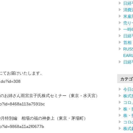
日経
消費
米雇
売り
一時
日経
首相
RUSS
EAR
日経
)にてお届けいたします。
カテゴ
f.do?id=308
今日
】株のお姉さん雨宮京子氏株式セミナー（東京・水天宮）
株式
コロ
f.do?id=8468a113a7591bc
株・
株・
10月特別編 相場の福の神参上（東京・茅場町）
コロ
f.do?id=9868a11a2f0677b
株式