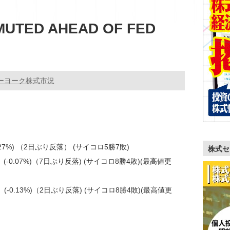
MUTED AHEAD OF FED
ーヨーク株式市況
-0.27%) （2日ぶり反落） (サイコロ5勝7敗)
株式セ
9 (-0.07%)（7日ぶり反落) (サイコロ8勝4敗)(最高値更
.52 (-0.13%)（2日ぶり反落) (サイコロ8勝4敗)(最高値更