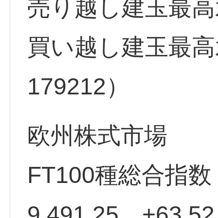
売り越し建玉最高水準
買い越し建玉最高水
179212）
欧州株式市場
FT100種総合指
9,491.25 +63.