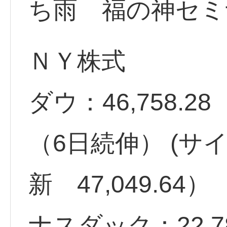
ち雨 福の神セミ
ＮＹ株式
ダウ：46,758.28 
（6日続伸） (サ
新 47,049.64）
ナスダック：22,78