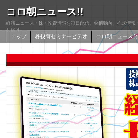
コロ朝ニュース!!
経済ニュース・株・投資情報を毎日配信。銘柄動向、株式情報・
お届け
トップ
株投資セミナービデオ
コロ朝ニュースと
株式掲示版