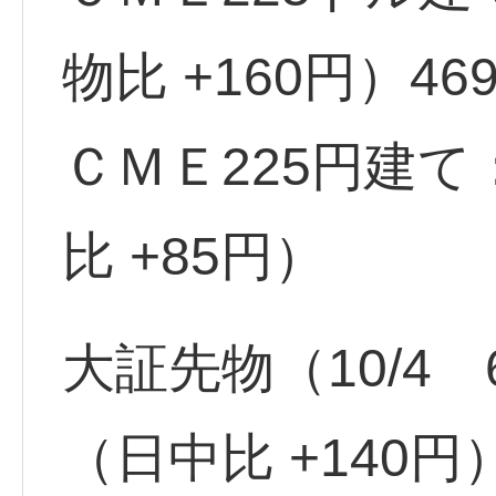
物比 +160円）46
ＣＭＥ225円建て
比 +85円）
大証先物（10/4 6
（日中比 +140円