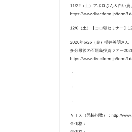
11/22（土）アポロさん＆白い
https://www.directform.jp/form/
12/6（土）【コロ朝セミナー】
2026年6/26（金）櫻井英明さ
多分最後の石垣島投資ツアー202
https://www.directform.jp/form/
・
・
・
ＶＩＸ（恐怖指数）：http://www.kor
金価格：
銅価格：