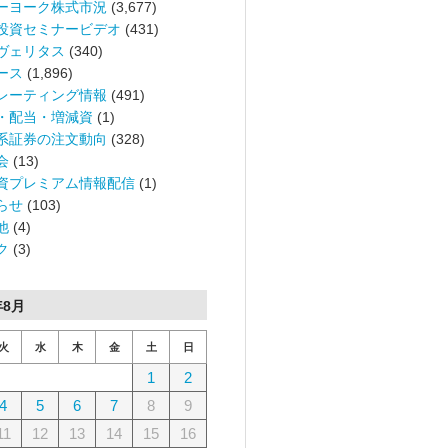
ーヨーク株式市況
(3,677)
投資セミナービデオ
(431)
ヴェリタス
(340)
ース
(1,896)
レーティング情報
(491)
・配当・増減資
(1)
系証券の注文動向
(328)
会
(13)
資プレミアム情報配信
(1)
らせ
(103)
他
(4)
ク
(3)
年8月
火
水
木
金
土
日
1
2
4
5
6
7
8
9
11
12
13
14
15
16