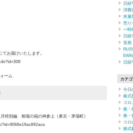
日経
消費
米雇
売り
一時
日経
首相
RUSS
)にてお届けいたします。
EAR
f.do?id=308
日経
ォーム
カテゴ
今日
内
株式
コロ
株・
株・
11月特別編 相場の福の神参上（東京・茅場町）
コロ
f.do?id=9068e19ac892aca
株式