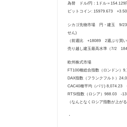
為替 ドル/円：1ドル＝154.129
ビットコイン: 15979.673 +3.5
シカゴ先物市場 円・建玉 9/23
せん)
（前週比 +18089 2週ぶり買
売り越し建玉最高水準（7/2 184
欧州株式市場
FT100種総合指数（ロンドン）9,777
DAX指数（フランクフルト）24,049.
CAC40種平均（パリ) 8,074.23
RTSI指数（ロシア）988.03 -13
（なんとなくロシア指数が上がる
・