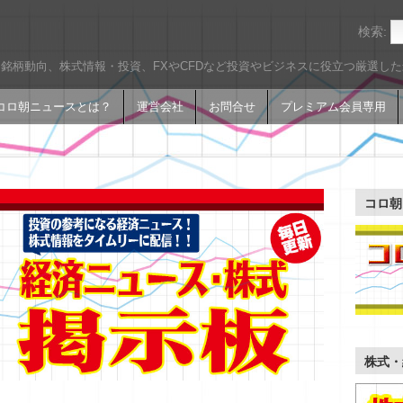
検索:
銘柄動向、株式情報・投資、FXやCFDなど投資やビジネスに役立つ厳選し
コロ朝ニュースとは？
運営会社
お問合せ
プレミアム会員専用
コロ朝
株式・