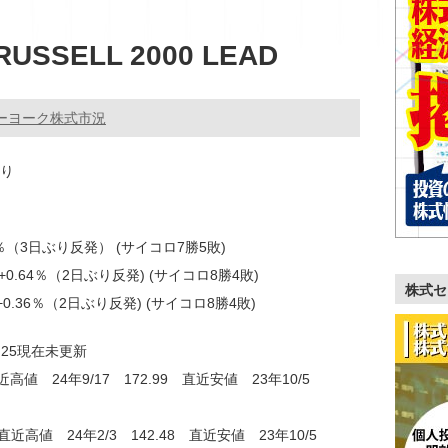
RUSSELL 2000 LEAD
ーヨーク株式市況
曇り
0.48％（3日ぶり反発） (サイコロ7勝5敗)
16 +0.64％（2日ぶり反発) (サイコロ8勝4敗)
株式セ
.74 +0.36％（2日ぶり反発) (サイコロ8勝4敗)
：25現在未更新
近高値 24年9/17 172.99 直近安値 23年10/5
 直近高値 24年2/3 142.48 直近安値 23年10/5