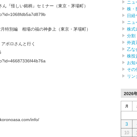
ニュ
鹿さん『怪しい銘柄』セミナー（東京・茅場町）
株・
f.do?id=1068fdb5a7d879b
日経
ニュ
株式
12月特別編 相場の福の神参上（東京・茅場町）
分割
外資
ん アポロさんと行く
乙な
6
株投
f.do?id=46687336f44b76a
お知
その
リン
2026
月
onoasa.com/info/
3
10