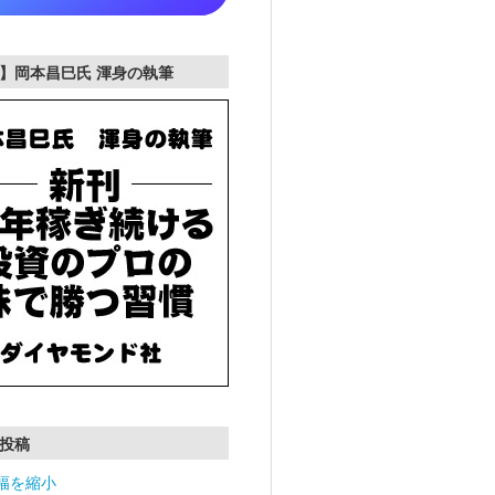
】岡本昌巳氏 渾身の執筆
投稿
幅を縮小