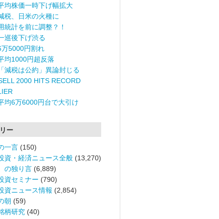
平均株価一時下げ幅拡大
減税、日米の火種に
用統計を前に調整？！
一巡後下げ渋る
6万5000円割れ
平均1000円超反落
「減税は公約」異論封じる
ELL 2000 HITS RECORD
LIER
平均6万6000円台で大引け
リー
の一言
(150)
投資・経済ニュース全般
(13,270)
。の独り言
(6,889)
投資セミナー
(790)
投資ニュース情報
(2,854)
の朝
(59)
銘柄研究
(40)