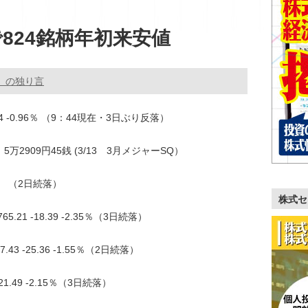
824銘柄年初来安値
。の独り言
.74 -0.96％ （9：44現在・3日ぶり反落）
 5万2909円45銭 (3/13 3月メジャーSQ）
.15％ （2日続落）
株式セ
21 -18.39 -2.35％（3日続落）
3 -25.36 -1.55％（2日続落）
1.49 -2.15％（3日続落）