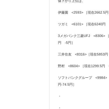
値下がり上位は、
伊藤園 <2593> ［現在2662.5円
ツガミ <6101> ［現在6240円
3メガバンク三菱UFJ <8306> ［
円 -5円］
三井住友 <8316>［現在5853円
野村 <8604> ［現在1299.5円 
ソフトバンクグループ <9984>［現
円-74.5円］
・
・