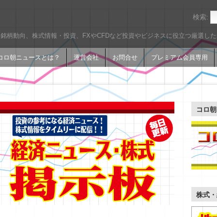
検索:
銘柄動向、株式情報・投資、FXやCFDなど投資やビジネスに役立つ厳選し
コロ朝ニュースとは？
運営会社
お問合せ
プレミアム会員専用
コロ朝
株式・