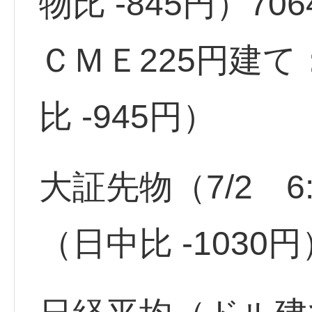
物比 -845円）706
ＣＭＥ225円建て
比 -945円）
大証先物（7/2 6:
（日中比 -1030円