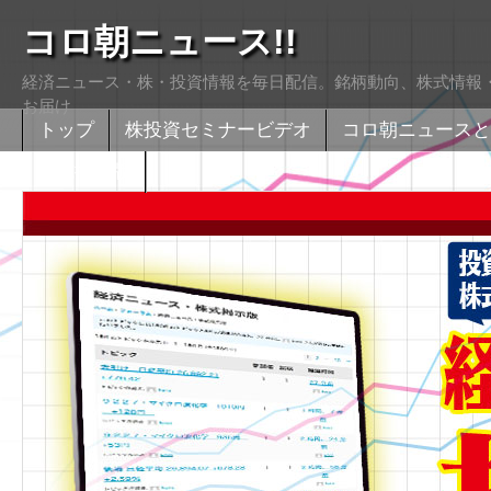
コロ朝ニュース!!
経済ニュース・株・投資情報を毎日配信。銘柄動向、株式情報・
お届け
トップ
株投資セミナービデオ
コロ朝ニュースと
株式掲示版