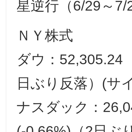
星逆行（6/29～7/
ＮＹ株式
ダウ：52,305.24 
日ぶり反落）(サイ
ナスダック：26,04
(-0.66%)（2