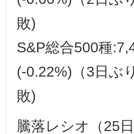
敗)
S&P総合500種:7,
(-0.22%)（3
敗)
騰落レシオ（25