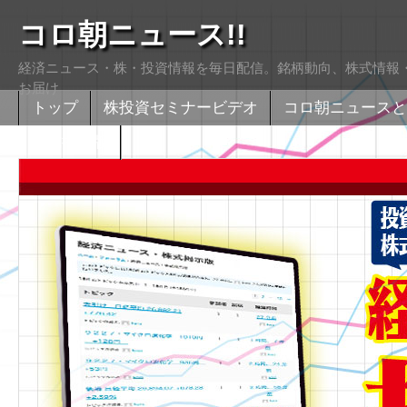
コロ朝ニュース!!
経済ニュース・株・投資情報を毎日配信。銘柄動向、株式情報・
お届け
トップ
株投資セミナービデオ
コロ朝ニュースと
株式掲示版