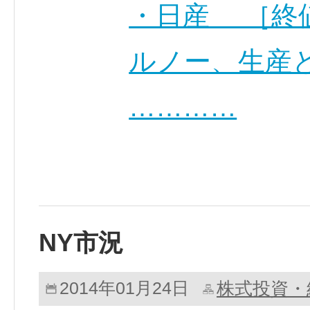
・日産 ［終値
ルノー、生産
…………
NY市況
株式投資・
2014年01月24日