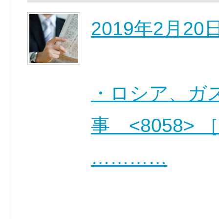
2019年2月2
・ロシア、ガ
事 <8058> 
…………