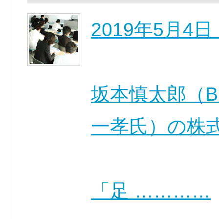
2019年5月
坂本慎太郎（
一孝氏）の株
「足 …………