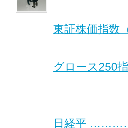
東証株価指数（
グロース250
日経平 ………