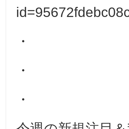
id=95672fdebc08
・
・
・
今週の新規注目＆