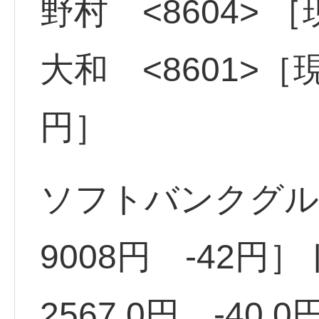
野村 <8604> ［
大和 <8601>［現在
円］
ソフトバンクグルー
9008円 -42円］
2567.0円 -40.0