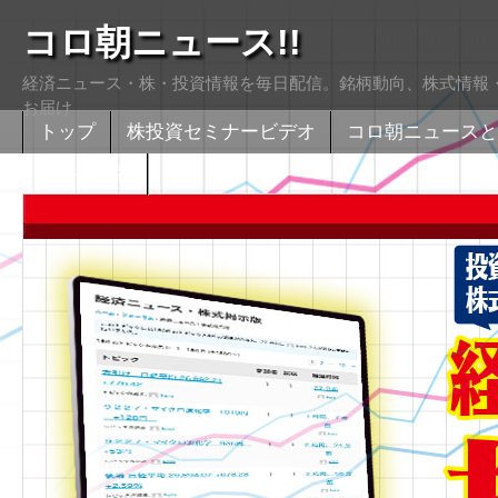
コロ朝ニュース!!
経済ニュース・株・投資情報を毎日配信。銘柄動向、株式情報・
お届け
トップ
株投資セミナービデオ
コロ朝ニュースと
株式掲示版