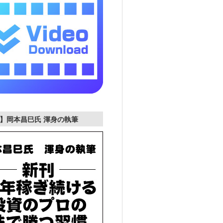
】岡本昌巳氏 渾身の執筆