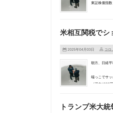
東証株価指数（
トランプ米大
米相互関税でシ
2025年04月03日
コロ
朝方、日経平
端っこでサ
［現在4333
トランプ米大統