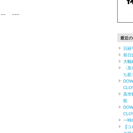
.32 +235 …………
最近の
日経
前日
大幅
〈高
ち筋
DOW
CLO
高市
筋
DOW
CLO
一時
【コ