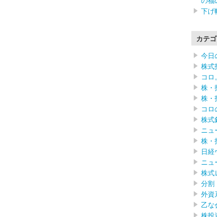
の福
下げ
カテゴ
今日
株式
コロ
株・
株・
コロ
株式
ニュ
株・
日経
ニュ
株式
分割
外資
乙な
株投