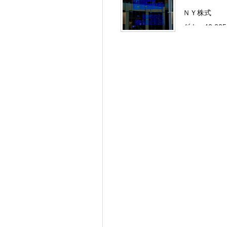
ＮＹ株式
ダウ：42,225