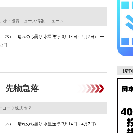
般
,
株・投資ニュース情報
,
ニュース
3日（木） 晴れのち曇り 水星逆行(3月14日～4月7日) 一
の日
大統領は2日、 …………
【新刊
 先物急落
ーヨーク株式市況
3日（木） 晴れのち曇り 水星逆行(3月14日～4月7日)