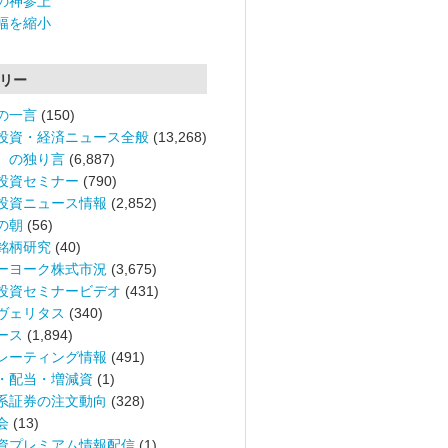
の神参上
幅を縮小
リー
の一言
(150)
投資・経済ニュース全般
(13,268)
。の独り言
(6,887)
投資セミナー
(790)
投資ニュース情報
(2,852)
の朝
(56)
銘柄研究
(40)
ーヨーク株式市況
(3,675)
投資セミナービデオ
(431)
ヴェリタス
(340)
ース
(1,894)
レーティング情報
(491)
・配当・増減資
(1)
系証券の注文動向
(328)
会
(13)
資プレミアム情報配信
(1)