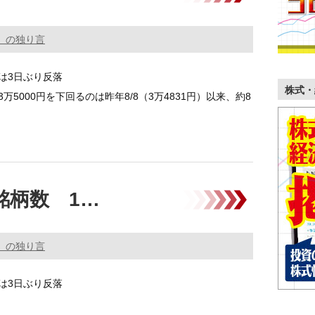
。の独り言
は3日ぶり反落
株式・
万5000円を下回るのは昨年8/8（3万4831円）以来、約8
……
銘柄数 1…
。の独り言
は3日ぶり反落