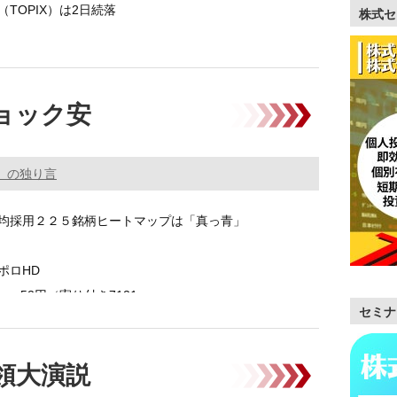
TOPIX）は2日続落
株式セ
統領は日本時間4/3午前5時に相互関税の …………
ョック安
。の独り言
均採用２２５銘柄ヒートマップは「真っ青」
ッポロHD
円 +52円（寄り付き7121 …………
セミナ
領大演説