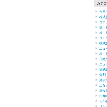
カテゴ
今日
株式
コロ
株・
株・
コロ
株式
ニュ
株・
日経
ニュ
株式
分割
外資
乙な
株投
お知
その
リン