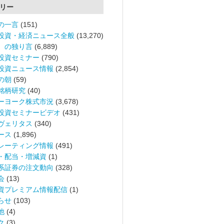
リー
の一言
(151)
投資・経済ニュース全般
(13,270)
。の独り言
(6,889)
投資セミナー
(790)
投資ニュース情報
(2,854)
の朝
(59)
銘柄研究
(40)
ーヨーク株式市況
(3,678)
投資セミナービデオ
(431)
ヴェリタス
(340)
ース
(1,896)
レーティング情報
(491)
・配当・増減資
(1)
系証券の注文動向
(328)
会
(13)
資プレミアム情報配信
(1)
らせ
(103)
他
(4)
ク
(3)