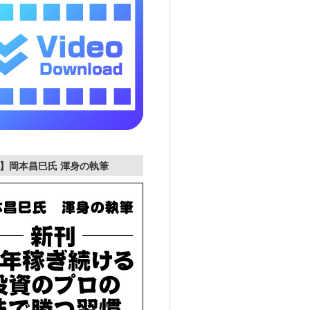
】岡本昌巳氏 渾身の執筆