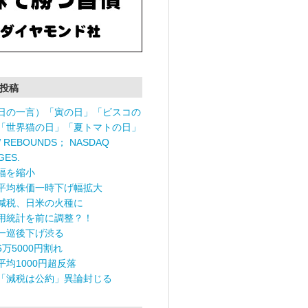
投稿
日の一言）「寅の日」「ビスコの
「世界猫の日」「夏トマトの日」
 REBOUNDS； NASDAQ
GES.
幅を縮小
平均株価一時下げ幅拡大
減税、日米の火種に
用統計を前に調整？！
一巡後下げ渋る
6万5000円割れ
平均1000円超反落
「減税は公約」異論封じる