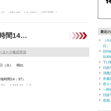
.41 -971.82 (-2.48%)（4日続落) ( …………
最近の
時間14…
（今
日」
DOW
ーヨーク株式市況
SUR
下げ
22日（火） 晴れ
日経
消費
米雇
現地時間14：37）
売り
.20 -1,228.03 (-3 …………
一時
日経
首相