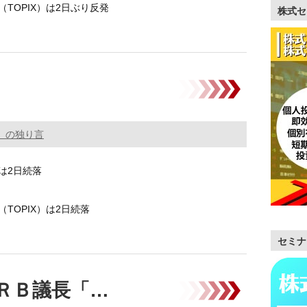
TOPIX）は2日ぶり反発
株式セ
の米国株式市場で、3指数が下落して売 …………
。の独り言
は2日続落
TOPIX）は2日続落
セミナ
ンプ大統領によるＦＲＢ（米連邦準備制度理事会
ＲＢ議長「…