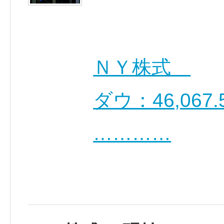
ＮＹ株式
ダウ：46,067.5
…………