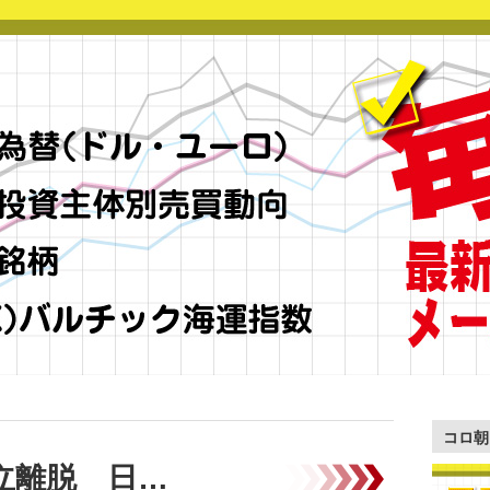
コロ朝
立離脱 日…