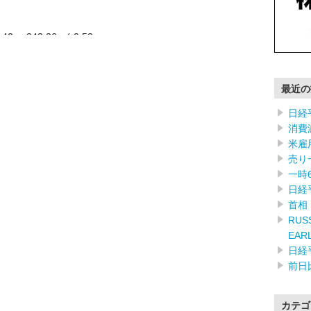
.42 -243.36 (-0.52 …………
最近の
日経
消費
米雇
売り
一時
日経
首相
RUSS
EAR
日経
前日
カテゴ