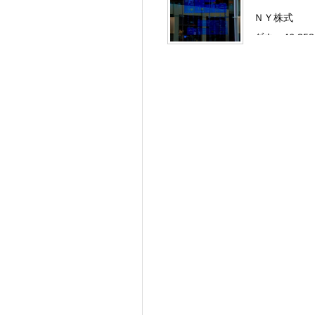
ＮＹ株式
ダウ：46,358