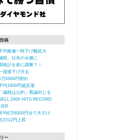
投稿
平均株価一時下げ幅拡大
減税、日米の火種に
用統計を前に調整？！
一巡後下げ渋る
6万5000円割れ
平均1000円超反落
「減税は公約」異論封じる
ELL 2000 HITS RECORD
LIER
平均6万6000円台で大引け
比2212円上昇
リー