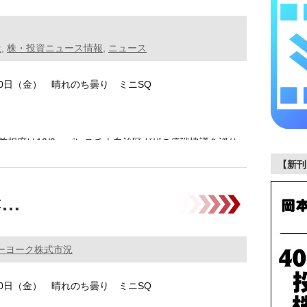
般
,
株・投資ニュース情報
,
ニュース
月10日（金） 晴れのち曇り ミニSQ
首相府は10/9、パレスチナ自治区ガザの停戦協議を巡り
【新刊
C…
ーヨーク株式市況
月10日（金） 晴れのち曇り ミニSQ