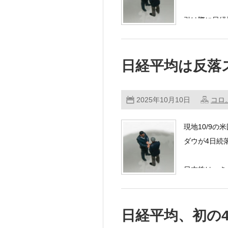
引け際に日経
日経平均は反落
2025年10月10日
コロ
現地10/9
ダウが4日続
日本株は、き
日経平均、初の4