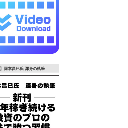
】岡本昌巳氏 渾身の執筆