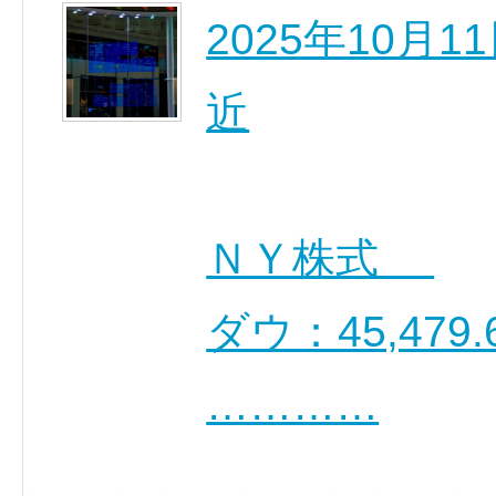
2025年10月
近
ＮＹ株式
ダウ：45,479.6
…………