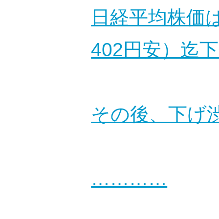
日経平均株価は
402円安）迄
その後、下げ
…………