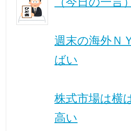
（今日の一言
週末の海外Ｎ
ばい
株式市場は横
高い