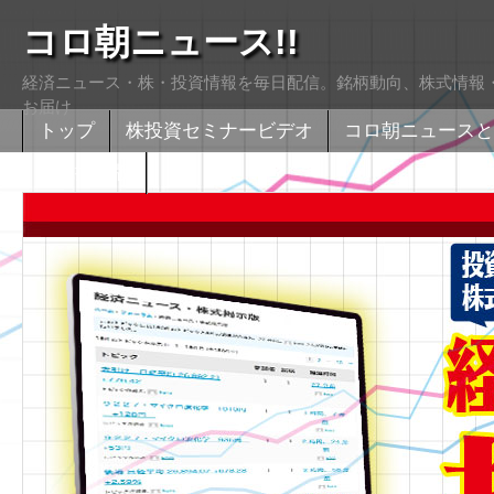
コロ朝ニュース!!
経済ニュース・株・投資情報を毎日配信。銘柄動向、株式情報・
お届け
トップ
株投資セミナービデオ
コロ朝ニュースと
株式掲示版