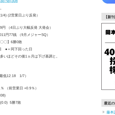
f.do?id=308
。
1/4) (2営業日ぶり反発）
【新刊
9.79円 （4日ぶり大幅反発 大発会）
17011円77銭 （9月メジャーSQ）
〇〇】6勝0敗
日 ●＝同下回った日
が多いほどその後1ヵ月は下げ基調と。
）
最低12.18 1/7）
％ （前営業日 +0.9％）
08)
.0) 5勝7敗
最近の
藤本