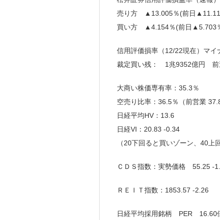
売り方 ▲13.005％(前日▲11.111
買い方 ▲4.154％(前日▲5.703％)
信用評価損率（12/22現在）マイナス
裁定買い残： 1兆9352億円 前
大商い株価専有率：35.3％
空売り比率：36.5％（前営業 37.8％）(2
日経平均HV：13.6
日経VI：20.83 -0.34
（20下回ると買いゾーン、40上
ＣＤＳ指数：実勢価格 55.25 -1.
ＲＥＩＴ指数：1853.57 -2.26
日経平均採用銘柄 PER 16.60倍 1