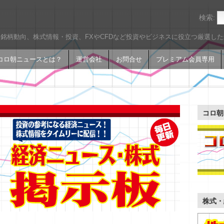
検索:
銘柄動向、株式情報・投資、FXやCFDなど投資やビジネスに役立つ厳選し
コロ朝ニュースとは？
運営会社
お問合せ
プレミアム会員専用
コロ朝
株式・