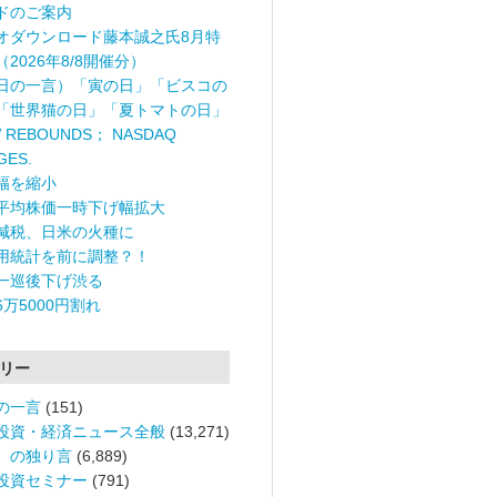
ドのご案内
オダウンロード藤本誠之氏8月特
2026年8/8開催分）
日の一言）「寅の日」「ビスコの
「世界猫の日」「夏トマトの日」
 REBOUNDS； NASDAQ
GES.
幅を縮小
平均株価一時下げ幅拡大
減税、日米の火種に
用統計を前に調整？！
一巡後下げ渋る
6万5000円割れ
リー
の一言
(151)
投資・経済ニュース全般
(13,271)
。の独り言
(6,889)
投資セミナー
(791)