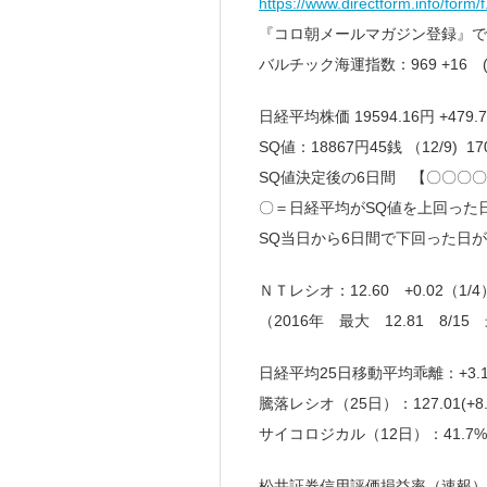
https://www.directform.info/form/
『コロ朝メールマガジン登録』で
バルチック海運指数：969 +16 (
日経平均株価 19594.16円 +47
SQ値：18867円45銭 （12/9) 
SQ値決定後の6日間 【〇〇〇〇
〇＝日経平均がSQ値を上回った
SQ当日から6日間で下回った日
ＮＴレシオ：12.60 +0.02（1/4
（2016年 最大 12.81 8/15 
日経平均25日移動平均乖離：+3.1
騰落レシオ（25日）：127.01(+8.
サイコロジカル（12日）：41.7%(0
松井証券信用評価損益率（速報）