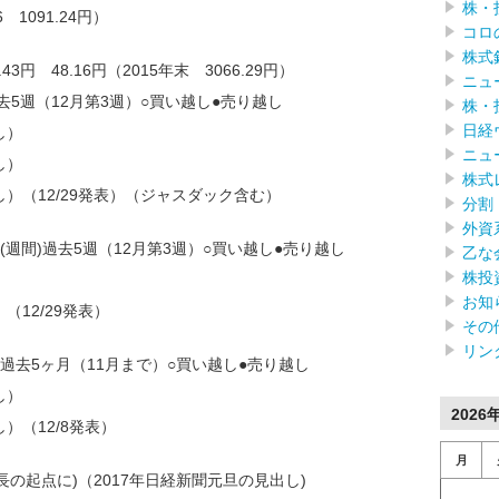
株・
/6 1091.24円）
コロ
株式
3円 48.16円（2015年末 3066.29円）
ニュ
去5週（12月第3週）○買い越し●売り越し
株・
日経
し）
ニュ
し）
株式
し）（12/29発表）（ジャスダック含む）
分割
外資
週間)過去5週（12月第3週）○買い越し●売り越し
乙な
株投
）
お知
（12/29発表）
その
リン
過去5ヶ月（11月まで）○買い越し●売り越し
し）
2026
）（12/8発表）
月
長の起点に)（2017年日経新聞元旦の見出し)