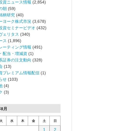
投資ニュース情報
(2,854)
の朝
(59)
銘柄研究
(40)
ーヨーク株式市況
(3,678)
投資セミナービデオ
(432)
ヴェリタス
(340)
ース
(1,896)
レーティング情報
(491)
・配当・増減資
(1)
系証券の注文動向
(328)
会
(13)
資プレミアム情報配信
(1)
らせ
(103)
他
(4)
ク
(3)
年8月
火
水
木
金
土
日
1
2