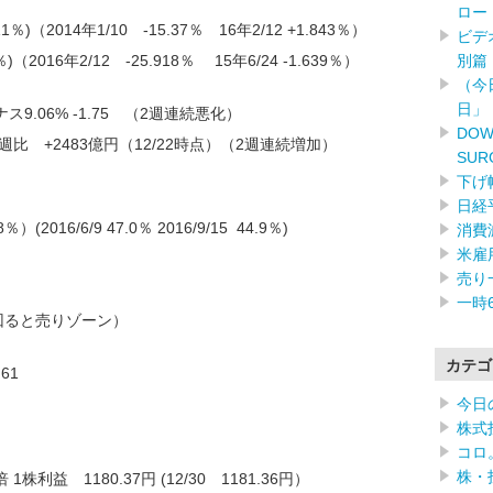
ロー
％)（2014年1/10 -15.37％ 16年2/12 +1.843％）
ビデ
別篇（
（2016年2/12 -25.918％ 15年6/24 -1.639％）
（今
日」
9.06% -1.75 （2週連続悪化）
DOW
週比 +2483億円（12/22時点）（2週連続増加）
SUR
下げ
日経
016/6/9 47.0％ 2016/9/15 44.9％)
消費
米雇
売り
一時
回ると売りゾーン）
カテゴ
61
今日
株式
コロ
株・
株利益 1180.37円 (12/30 1181.36円）