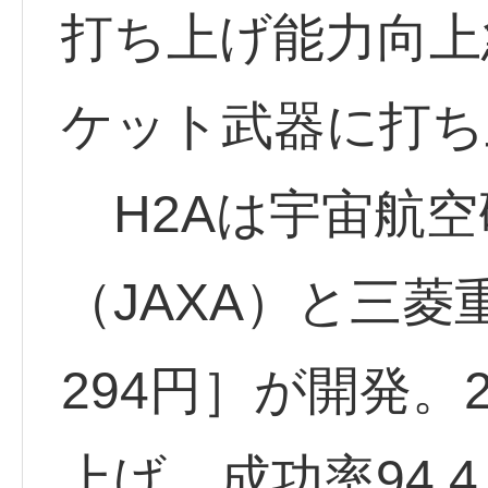
打ち上げ能力向上
ケット武器に打ち
H2Aは宇宙航空
（JAXA）と三菱重
294円］が開発。2
上げ。成功率94.