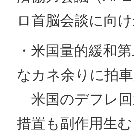
ロ首脳会談に向け
・米国量的緩和第
なカネ余りに拍車
米国のデフレ回
措置も副作用生む