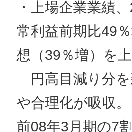
・上場企業業績、2
常利益前期比49
想（39％増）を
円高目減り分を
や合理化が吸収。
前08年3月期の7