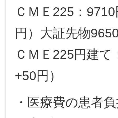
ＣＭＥ225：971
円）大証先物965
ＣＭＥ225円建て
+50円）
・医療費の患者負