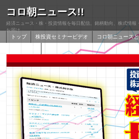
コロ朝ニュース!!
経済ニュース・株・投資情報を毎日配信。銘柄動向、株式情報・
お届け
トップ
株投資セミナービデオ
コロ朝ニュースと
株式掲示版