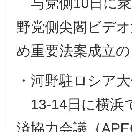
与党側10日に衆
野党側尖閣ビデオ
め重要法案成立の
・河野駐ロシア大
13-14日に横
済協力会議（AP