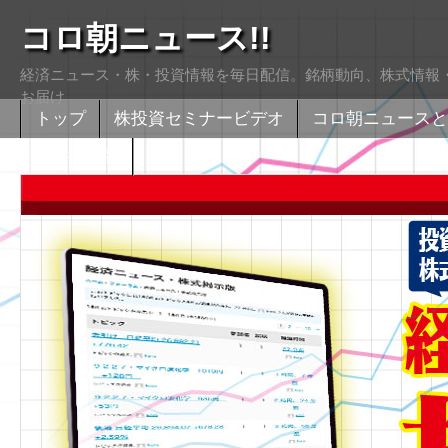
コロ朝ニュース!!
経済ニュース・株・投資情報を毎日配信。銘柄動向、株式情報・
お届け
トップ
株投資セミナービデオ
コロ朝ニュースと
株式掲示版