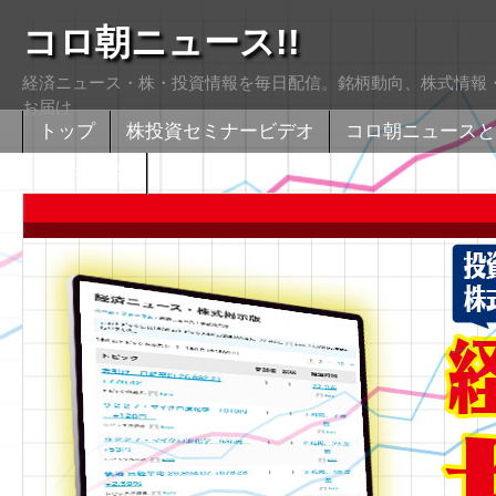
コロ朝ニュース!!
経済ニュース・株・投資情報を毎日配信。銘柄動向、株式情報・
お届け
トップ
株投資セミナービデオ
コロ朝ニュースと
株式掲示版