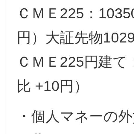
ＣＭＥ225：103
円）大証先物102
ＣＭＥ225円建て
比 +10円）
・個人マネーの外