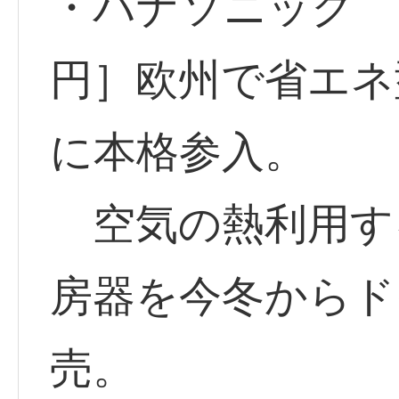
・パナソニック <6
円］欧州で省エネ
に本格参入。
空気の熱利用す
房器を今冬からド
売。