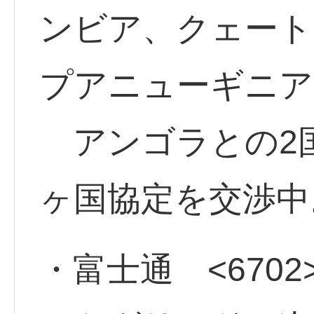
ンビア、クェート
プアニューギニア
アンゴラとの2国
ヶ国協定を交渉中
・富士通 <6702