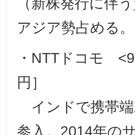
（新株発行に伴う
アジア勢占める。
・NTTドコモ <94
円］
インドで携帯端
参入。2014年